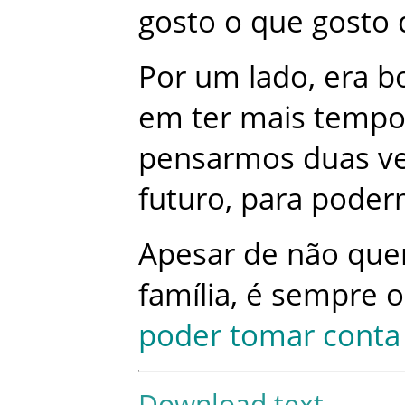
gosto
o
que
gosto
Por
um
lado
,
era
b
em
ter
mais
temp
pensarmos
duas
v
futuro
,
para
poder
Apesar
de
não
que
família
,
é
sempre
o
poder
tomar
conta
Download text