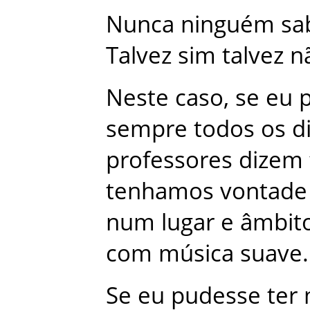
Nunca
ninguém
sa
Talvez
sim
talvez
n
Neste
caso
,
se
eu
sempre
todos
os
d
professores
dizem
tenhamos
vontade
num
lugar
e
âmbit
com
música
suave
.
Se
eu
pudesse
ter