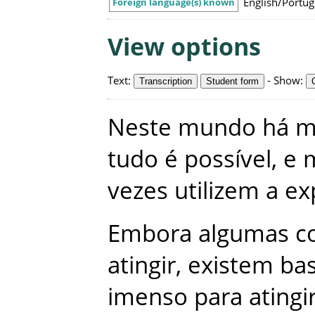
English/Portu
Foreign language(s) known
View options
Text
:
-
Show
:
Transcription
Student form
Neste
mundo
há
m
tudo
é
possível
,
e
vezes
utilizem
a
ex
Embora
algumas
c
atingir
,
existem
ba
imenso
para
atingi