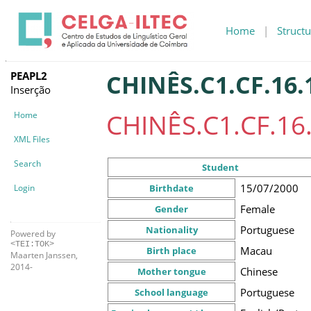
Home
|
Structu
PEAPL2
CHINÊS.C1.CF.16.
Inserção
CHINÊS.C1.CF.16
Home
XML Files
Search
Student
15/07/2000
Login
Birthdate
Female
Gender
Portuguese
Nationality
Powered by
<TEI:TOK>
Macau
Birth place
Maarten Janssen,
2014-
Chinese
Mother tongue
Portuguese
School language