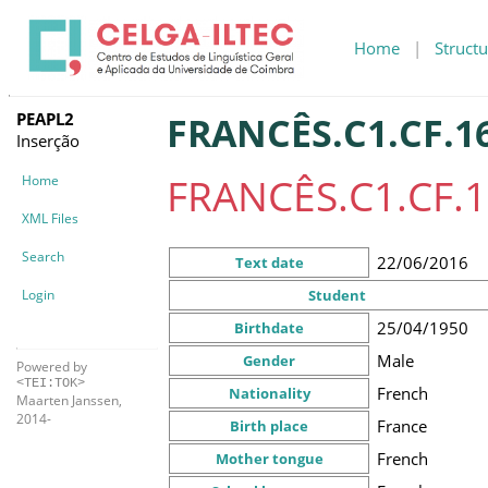
Home
|
Structu
PEAPL2
FRANCÊS.C1.CF.16
Inserção
FRANCÊS.C1.CF.1
Home
XML Files
Search
22/06/2016
Text date
Login
Student
25/04/1950
Birthdate
Male
Gender
Powered by
<TEI:TOK>
French
Nationality
Maarten Janssen,
2014-
France
Birth place
French
Mother tongue