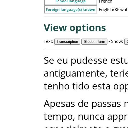
French
School language
English/Kiswah
Foreign language(s) known
View options
Text
:
-
Show
:
Transcription
Student form
Se
eu
pudesse
est
antiguamente
,
teri
tenho
tido
esta
op
Apesas
de
passas
tempo
,
nunca
appr