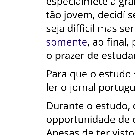
especialmete
a
gra
tão
jovem
,
decidí
s
seja
difficil
mas
ser
somente
,
ao
final
,
o
prazer
de
estuda
Para
que
o
estudo
ler
o
jornal
portug
Durante
o
estudo
,
opportunidade
de
Apesas
de
ter
visto