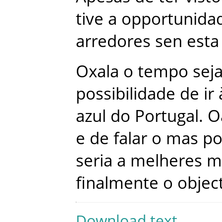
tive
a
opportunida
arredores
sen
esta
Oxala
o
tempo
sej
possibilidade
de
ir
azul
do
Portugal
.
O
e
de
falar
o
mas
po
seria
a
melheres
m
finalmente
o
objec
Download text