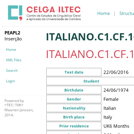
Home
|
Structu
PEAPL2
ITALIANO.C1.CF.1
Inserção
ITALIANO.C1.CF.
Home
XML Files
Search
22/06/2016
Text date
Login
Student
24/06/1974
Birthdate
Female
Gender
Powered by
<TEI:TOK>
Italian
Nationality
Maarten Janssen,
2014-
Italy
Birth place
UK
6 Months
Prior residence