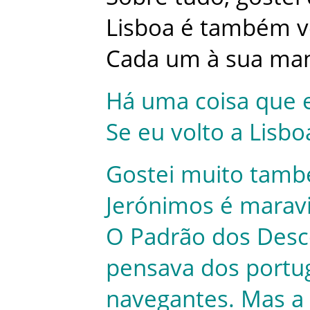
Lisboa
é
também
v
Cada
um
à
sua
man
Há
uma
coisa
que
Se
eu
volto
a
Lisbo
Gostei
muito
tam
Jerónimos
é
marav
O
Padrão
dos
Desc
pensava
dos
portu
navegantes
.
Mas
a