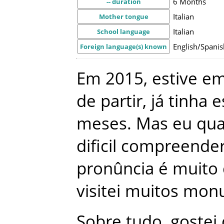
6 Months
-- duration
Italian
Mother tongue
Italian
School language
English/Spanis
Foreign language(s) known
Em
2015
,
estive
e
de
partir
,
já
tinha
e
meses
.
Mas
eu
qua
dificil
compreende
pronûncia
é
muito
visitei
muitos
mon
Sobre
tudo
,
gostei