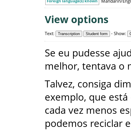
Mandarin/Engl
Foreign language(s) known
View options
Text
:
-
Show
:
Transcription
Student form
Se
eu
pudesse
aju
melhor
,
tentava
o
Talvez
,
consiga
dim
exemplo
,
que
está
cada
vez
menos
es
podemos
reciclar
e