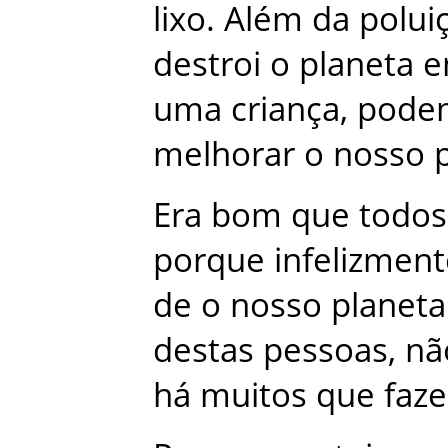
lixo
.
Além
da
polui
destroi
o
planeta
e
uma
criança
,
pode
melhorar
o
nosso
Era
bom
que
todos
porque
infelizmen
de
o
nosso
planeta
destas
pessoas
,
nã
há
muitos
que
faz