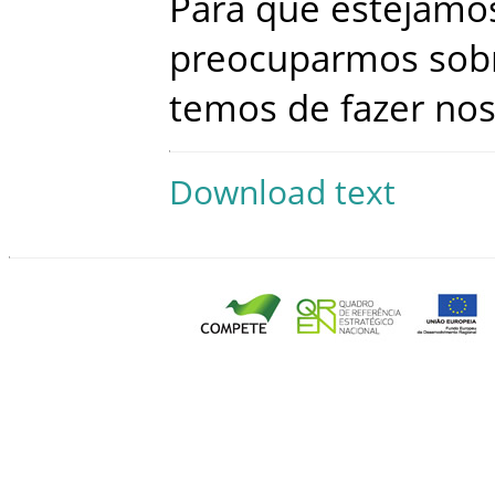
Para
que
estejamo
preocuparmos
sob
temos
de
fazer
no
Download text