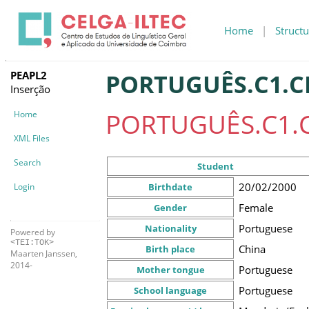
Home
|
Structu
PEAPL2
PORTUGUÊS.C1.CF
Inserção
PORTUGUÊS.C1.C
Home
XML Files
Search
Student
20/02/2000
Login
Birthdate
Female
Gender
Portuguese
Nationality
Powered by
<TEI:TOK>
China
Birth place
Maarten Janssen,
2014-
Portuguese
Mother tongue
Portuguese
School language