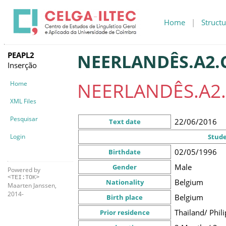
Home
|
Structu
PEAPL2
NEERLANDÊS.A2.C
Inserção
NEERLANDÊS.A2.
Home
XML Files
Pesquisar
22/06/2016
Text date
Login
Stud
02/05/1996
Birthdate
Male
Gender
Powered by
<TEI:TOK>
Belgium
Nationality
Maarten Janssen,
2014-
Belgium
Birth place
Thailand/ Phil
Prior residence