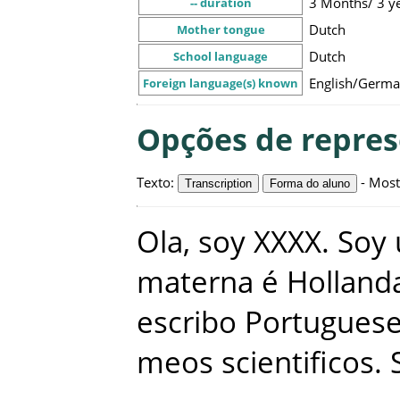
3 Months/ 3 y
-- duration
Dutch
Mother tongue
Dutch
School language
English/Germa
Foreign language(s) known
Opções de repre
Texto
:
-
Most
Transcription
Forma do aluno
Ola
,
soy
XXXX
.
Soy
materna
é
Holland
escribo
Portugues
meos
scientificos
.