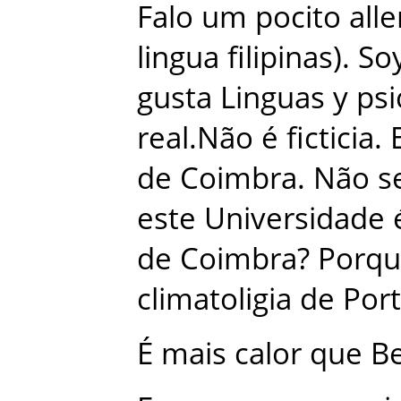
Falo
um
pocito
all
lingua
filipinas
)
.
So
gusta
Linguas
y
psi
real.Não
é
ficticia
.
de
Coimbra
.
Não
s
este
Universidade
de
Coimbra
?
Porq
climatoligia
de
Port
É
mais
calor
que
Be