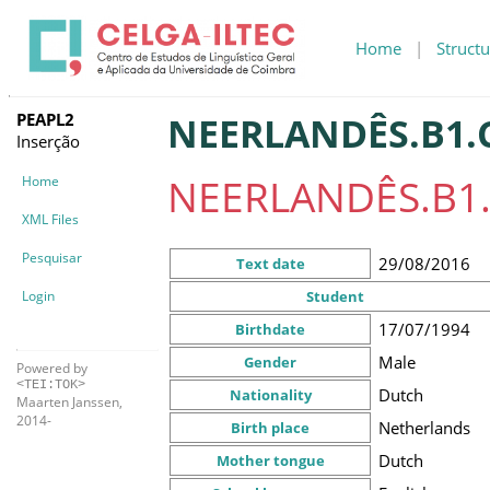
Home
|
Structu
PEAPL2
NEERLANDÊS.B1.C
Inserção
NEERLANDÊS.B1.
Home
XML Files
Pesquisar
29/08/2016
Text date
Login
Student
17/07/1994
Birthdate
Male
Gender
Powered by
<TEI:TOK>
Dutch
Nationality
Maarten Janssen,
2014-
Netherlands
Birth place
Dutch
Mother tongue