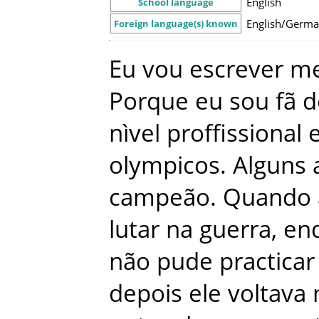
English
School language
English/Germ
Foreign language(s) known
Eu
vou
escrever
m
Porque
eu
sou
fã
d
nìvel
proffissional
olympicos
.
Alguns
campeão
.
Quando
lutar
na
guerra
,
en
não
pude
practicar
depois
ele
voltava