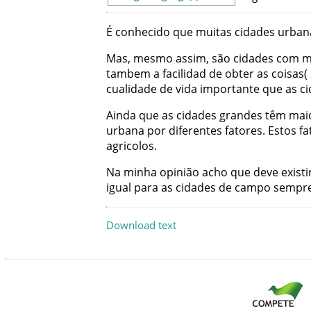
É
conhecido
que
muitas
cidades
urban
Mas
,
mesmo
assim
,
são
cidades
com
m
tambem
a
facilidad
de
obter
as
coisas
(
cualidade
de
vida
importante
que
as
c
Ainda
que
as
cidades
grandes
têm
mai
urbana
por
diferentes
fatores
.
Estos
fa
agricolos
.
Na
minha
opinião
acho
que
deve
existi
igual
para
as
cidades
de
campo
sempr
Download text