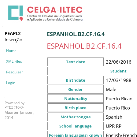
PEAPL2
ESPANHOL.B2.CF.16.4
Inserção
ESPANHOL.B2.CF.16.4
Home
XML Files
22/06/2016
Text date
Student
Pesquisar
17/03/1988
Birthdate
Login
Male
Gender
Puerto Rican
Nationality
Powered by
Puerto Rico
Birth place
<TEI:TOK>
Maarten Janssen,
Spanish
Mother tongue
2014-
UPR RP
School language
English/Frenc
Foreign language(s) known