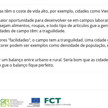
as
têm
o
coste
de
vida
alto
,
por
exemplo
,
cidades
como
Vie
aior
oportunidade
para
desenvolver-se
em
campos
laborai
sejam
alimentos
,
roupas
,
e
todo
tipo
de
articulos
gue
a
gen
idades
de
campo
têm
:
a
traguilidade
.
ores
"
facilidades
"
,
o
campo
tem
a
tranguilidad
.
Uma
cidade
torer
podem
ser
exemplos
como
densidade
de
população
,
r
um
balanço
entre
urbano
e
rural
.
Sería
bom
que
as
cidade
e
gue
o
balanço
fique
perfeito
.