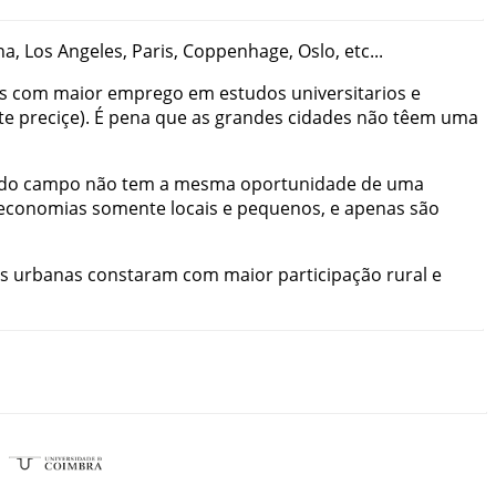
na
,
Los
Angeles
,
Paris
,
Coppenhage
,
Oslo
,
etc
...
s
com
maior
emprego
em
estudos
universitarios
e
te
preciçe
)
.
É
pena
que
as
grandes
cidades
não
têem
uma
do
campo
não
tem
a
mesma
oportunidade
de
uma
economias
somente
locais
e
pequenos
,
e
apenas
são
s
urbanas
constaram
com
maior
participação
rural
e