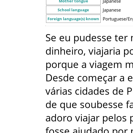
Japanese
Mother tongue
Japanese
School language
Portuguese/En
Foreign language(s) known
Se
eu
pudesse
ter
dinheiro
,
viajaria
p
porque
a
viagem
m
Desde
começar
a
e
várias
cidades
de
P
de
que
soubesse
f
adoro
viajar
pelos
fosse
ajudado
por