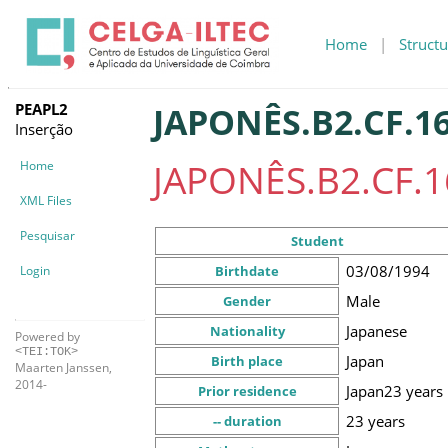
Home
|
Structu
PEAPL2
JAPONÊS.B2.CF.16
Inserção
JAPONÊS.B2.CF.1
Home
XML Files
Pesquisar
Student
03/08/1994
Login
Birthdate
Male
Gender
Japanese
Nationality
Powered by
<TEI:TOK>
Japan
Birth place
Maarten Janssen,
2014-
Japan
23 years
Prior residence
23 years
-- duration