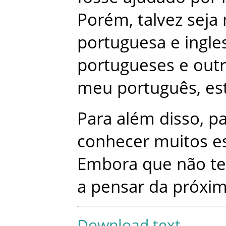
Porém
,
talvez
seja
portuguesa
e
ingle
portugueses
e
out
meu
português
,
es
Para
além
disso
,
pa
conhecer
muitos
e
Embora
que
não
t
a
pensar
da
próxi
Download text