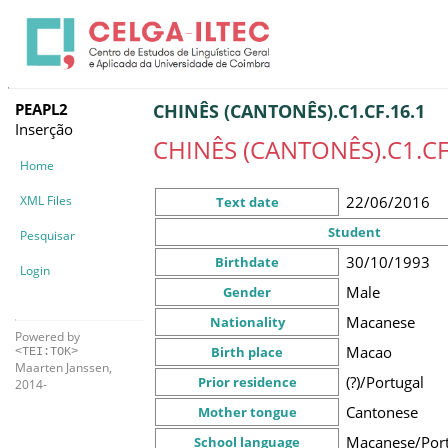
PEAPL2
CHINÊS (CANTONÊS).C1.CF.16.1
Inserção
CHINÊS (CANTONÊS).C1.CF
Home
XML Files
22/06/2016
Text date
Student
Pesquisar
30/10/1993
Birthdate
Login
Male
Gender
Macanese
Nationality
Powered by
Macao
Birth place
<TEI:TOK>
Maarten Janssen,
(?)/Portugal
Prior residence
2014-
Cantonese
Mother tongue
Macanese/Por
School language