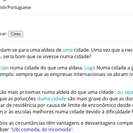
ish/Portuguese
rar
:
Cores
dam-se
para
uma
aldeia
de
uma
cidade
.
Uma
vez
que
a
nec
o
,
seria
bom
que
se
vivesse
numa
cidade
?
ciais
numa
cidade
do
que
uma
aldeia
.
Logo
Numa
cidade
a
emplo
:
sempre
que
as
empresas
internacionais
se
abram
n
são
mais
proximas
numa
aldeia
do
que
uma
cidade
;
ou
sej
que
as
poluições
duma
cidade
são
mais
grave
do
que
as
du
gar
de
residência
por
causa
de
limite
de
enconômico
desde
m
ir
às
escolas
melhores
numa
cidade
devido
à
dificuldade
bos
as
circuntâncias
têm
vantagens
e
desvantagens
compe
dizer
"
Ubi
comoda
,
ibi
incomoda
"
.