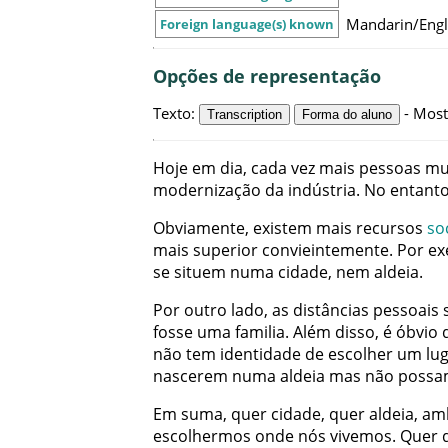
Mandarin/Engl
Foreign language(s) known
Opções de representação
Texto
:
-
Most
Transcription
Forma do aluno
Hoje
em
dia
,
cada
vez
mais
pessoas
mu
modernização
da
indústria
.
No
entant
Obviamente
,
existem
mais
recursos
so
mais
superior
convieintemente
.
Por
ex
se
situem
numa
cidade
,
nem
aldeia
.
Por
outro
lado
,
as
distâncias
pessoais
fosse
uma
familia
.
Além
disso
,
é
óbvio
não
tem
identidade
de
escolher
um
lu
nascerem
numa
aldeia
mas
não
possa
Em
suma
,
quer
cidade
,
quer
aldeia
,
am
escolhermos
onde
nós
vivemos
.
Quer