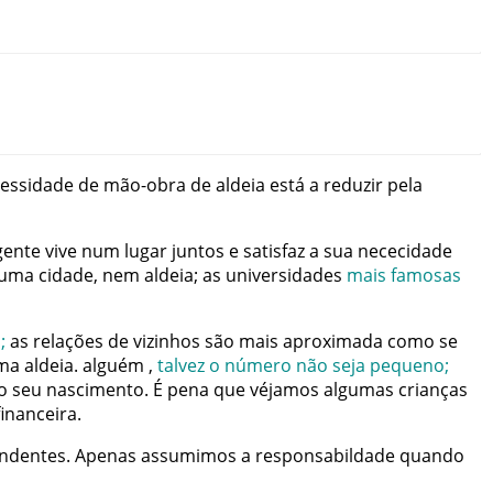
essidade
de
mão-obra
de
aldeia
está
a
reduzir
pela
gente
vive
num
lugar
juntos
e
satisfaz
a
sua
nececidade
uma
cidade
,
nem
aldeia
;
as
universidades
mais
famosas
a
;
as
relações
de
vizinhos
são
mais
aproximada
como
se
ma
aldeia
.
alguém
,
talvez
o
número
não
seja
pequeno
;
o
seu
nascimento
.
É
pena
que
véjamos
algumas
crianças
financeira
.
ndentes
.
Apenas
assumimos
a
responsabildade
quando