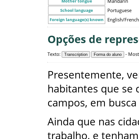
Mandarin
Mother tongue
Portuguese
School language
English/French
Foreign language(s) known
Opções de repre
Texto
:
-
Most
Transcription
Forma do aluno
Presentemente
,
ve
habitantes
que
se
campos
,
em
busca
Ainda
que
nas
cida
trabalho
,
e
tenham