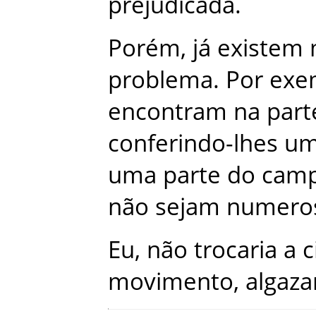
prejudicada
.
Porém
,
já
existem
problema
.
Por
exe
encontram
na
part
conferindo-lhes
u
uma
parte
do
cam
não
sejam
numero
Eu
,
não
trocaria
a
c
movimento
,
algaza