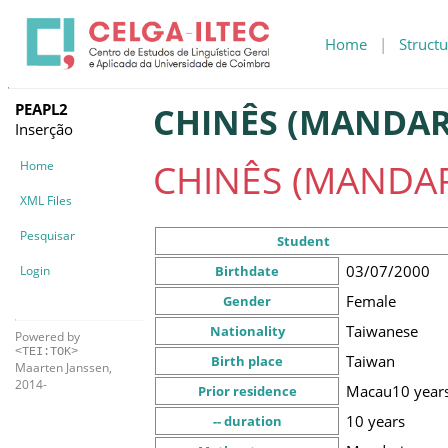
Home
|
Structu
PEAPL2
CHINÊS (MANDARI
Inserção
CHINÊS (MANDAR
Home
XML Files
Pesquisar
Student
03/07/2000
Login
Birthdate
Female
Gender
Taiwanese
Nationality
Powered by
<TEI:TOK>
Taiwan
Birth place
Maarten Janssen,
2014-
Macau
10 year
Prior residence
10 years
-- duration