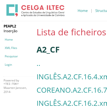
Home
|
Structu
PEAPL2
Lista de ficheiro
Inserção
Home
A2_CF
XML Files
Pesquisar
..
Login
INGLÊS.A2.CF.16.4.x
Powered by
<TEI:TOK>
COREANO.A2.CF.16.7
Maarten Janssen,
2014-
INGLÊS.A2.CF.16.2.x