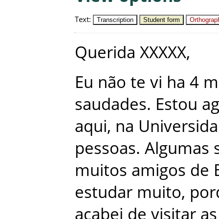
Text
:
Transcription
Student form
Orthograph
Querida
XXXXX
,
Eu
não
te
vi
ha
4
m
saudades
.
Estou
ag
aqui
,
na
Universid
pessoas
.
Algumas
muitos
amigos
de
estudar
muito
,
por
acabei
de
visitar
as