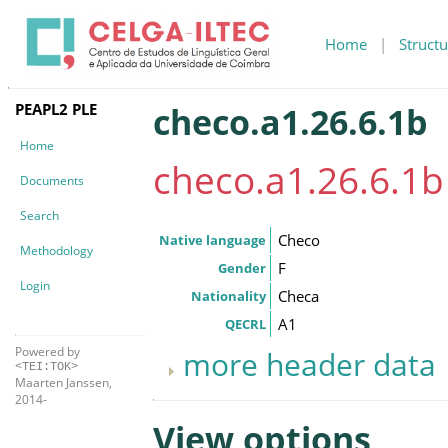
Home
|
Structu
PEAPL2 PLE
checo.a1.26.6.1b
Home
checo.a1.26.6.1b
Documents
Search
Checo
Native language
Methodology
F
Gender
Login
Checa
Nationality
A1
QECRL
Powered by
more header data
<TEI:TOK>
Maarten Janssen,
2014-
View options