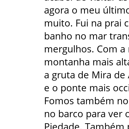
agora
o
meu
últim
muito
.
Fui
na
prai
banho
no
mar
tran
mergulhos
.
Com
a
montanha
mais
alt
a
gruta
de
Mira
de
e
o
ponte
mais
occ
Fomos
também
no
no
barco
para
ver
Piedade
.
Também