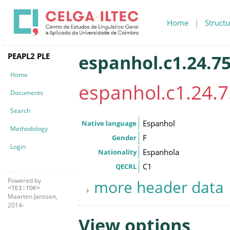
Home
|
Structu
PEAPL2 PLE
espanhol.c1.24.75
Home
espanhol.c1.24.7
Documents
Search
Espanhol
Native language
Methodology
F
Gender
Login
Espanhola
Nationality
C1
QECRL
Powered by
more header data
<TEI:TOK>
Maarten Janssen,
2014-
View options