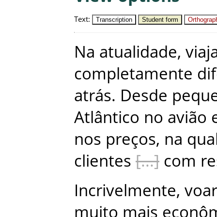
Text
:
Transcription
Student form
Orthograph
Na
atualidade
,
viaj
completamente
di
atrás
.
Desde
pequ
Atlântico
no
avião
nos
preços
,
na
qua
clientes
com
re
Incrivelmente
,
voa
muito
mais
econô