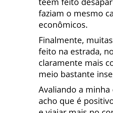
têem
feito
desapar
faziam
o
mesmo
c
econômicos
.
Finalmente
,
muitas
feito
na
estrada
,
n
claramente
mais
c
meio
bastante
ins
Avaliando
a
minha
acho
que
é
positiv
e
viajar
mais
no
co