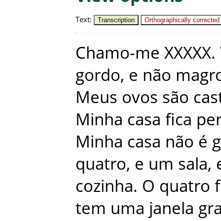
Text
:
Transcription
Orthographically corrected
Chamo-me
XXXXX
.
gordo
,
e
não
magr
Meus
ovos
são
cas
Minha
casa
fica
pe
Minha
casa
não
é
g
quatro
,
e
um
sala
,
cozinha
.
O
quatro
tem
uma
janela
gr