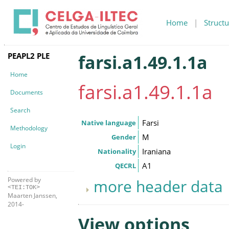
Home
|
Structu
PEAPL2 PLE
farsi.a1.49.1.1a
Home
farsi.a1.49.1.1a
Documents
Search
Farsi
Native language
Methodology
M
Gender
Login
Iraniana
Nationality
A1
QECRL
Powered by
more header data
<TEI:TOK>
Maarten Janssen,
2014-
View options