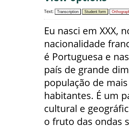
Text
:
Transcription
Student form
Orthograph
Eu
nasci
em
XXX
,
n
nacionalidade
fran
é
Portuguesa
e
na
país
de
grande
dim
população
de
mais
habitantes
.
É
um
p
cultural
e
geográfi
o
fruto
das
ondas