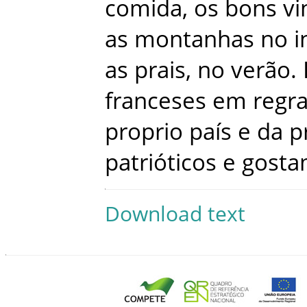
comida
,
os
bons
vi
as
montanhas
no
i
as
prais
,
no
verão
.
franceses
em
regr
proprio
país
e
da
p
patrióticos
e
gost
Download text