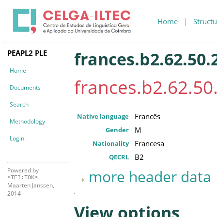
Home
|
Structu
PEAPL2 PLE
frances.b2.62.50.2
Home
frances.b2.62.50.
Documents
Search
Francês
Native language
Methodology
M
Gender
Login
Francesa
Nationality
B2
QECRL
Powered by
more header data
<TEI:TOK>
Maarten Janssen,
2014-
View options