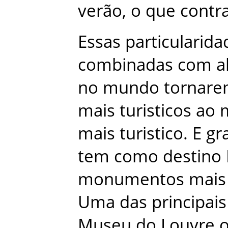
verão
,
o
que
contr
Essas
particularida
combinadas
com
a
no
mundo
tornar
mais
turisticos
ao
mais
turistico
.
E
gr
tem
como
destino
monumentos
mais
Uma
das
principais
Museu
do
Louvre