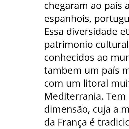
chegaram
ao
país
espanhois
,
portug
Essa
diversidade
et
patrimonio
cultural
conhecidos
ao
mu
tambem
um
país
m
com
um
litoral
mui
Mediterrania
.
Tem
dimensão
,
cuja
a
m
da
França
é
tradic