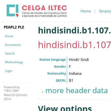
Home
|
Structu
PEAPL2 PLE
hindisindi.b1.107.
Home
hindisindi.b1.107
Documents
Search
Hindi/ Sindi
Native language
Methodology
F
Gender
Login
Indiana
Nationality
B1
QECRL
Powered by
more header data
<TEI:TOK>
Maarten Janssen,
2014-
View options