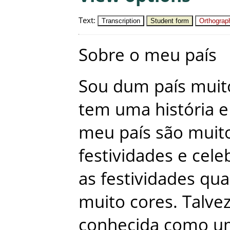
Text
:
Transcription
Student form
Orthograph
Sobre
o
meu
país
Sou
dum
país
muit
tem
uma
história
e
meu
país
são
muit
festividades
e
cele
as
festividades
qua
muito
cores
.
Talve
conhecida
como
u