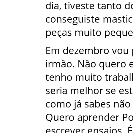
dia
,
tiveste
tanto
d
conseguiste
mastic
peças
muito
peque
Em
dezembro
vou
irmão
.
Não
quero
tenho
muito
traba
seria
melhor
se
est
como
já
sabes
não
Quero
aprender
Po
escrever
ensaios
.
É