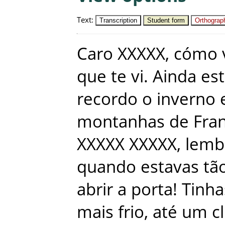
Text
:
Transcription
Student form
Orthograph
Caro
XXXXX
,
cómo
que
te
vi
.
Ainda
es
recordo
o
inverno
montanhas
de
Fra
XXXXX
XXXXX
,
lemb
quando
estavas
tã
abrir
a
porta
!
Tinha
mais
frio
,
até
um
c