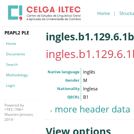
Home
|
Structu
PEAPL2 PLE
ingles.b1.129.6.1
Home
ingles.b1.129.6.1
Documents
Search
Inglês
Native language
Methodology
M
Gender
Login
Inglesa
Nationality
B1
QECRL
Powered by
more header data
<TEI:TOK>
Maarten Janssen,
2014-
View options