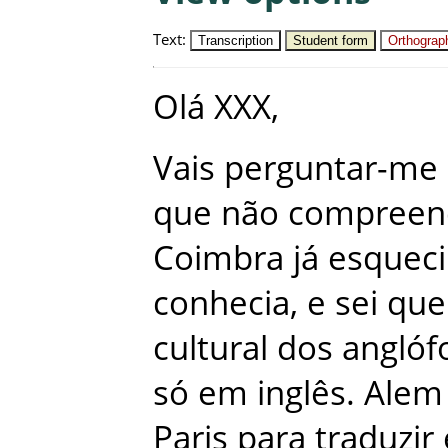
Text
:
Transcription
Student form
Orthograph
Olá
XXX
,
Vais
perguntar-me
que
não
compreen
Coimbra
já
esqueci
conhecia
,
e
sei
que
cultural
dos
anglóf
só
em
inglês
.
Alem
Paris
para
traduzir