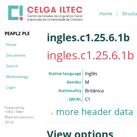
Home
|
Structu
PEAPL2 PLE
ingles.c1.25.6.1b
Home
ingles.c1.25.6.1b
Documents
Search
Inglês
Native language
Methodology
M
Gender
Login
Britânica
Nationality
C1
QECRL
Powered by
more header data
<TEI:TOK>
Maarten Janssen,
2014-
View options