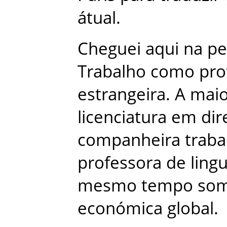
átual
.
Cheguei
aqui
na
pe
Trabalho
como
pro
estrangeira
.
A
maio
licenciatura
em
dir
companheira
traba
professora
de
ling
mesmo
tempo
so
económica
global
.