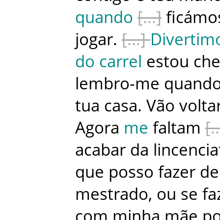
quando
ficámo
jogar
.
Divertim
do
carrel
estou
che
lembro-me
quand
tua
casa
.
Vão
volta
Agora
me
faltam
acabar
da
lincencia
que
posso
fazer
de
mestrado
,
ou
se
fa
com
minha
mãe
p