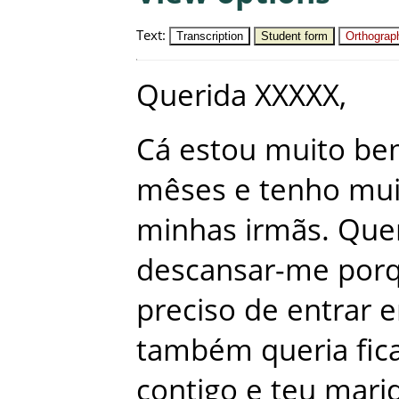
Text
:
Transcription
Student form
Orthograph
Querida
XXXXX
,
Cá
estou
muito
be
mêses
e
tenho
mui
minhas
irmãs
.
Que
descansar-me
por
preciso
de
entrar
também
queria
fic
contigo
e
teu
mari