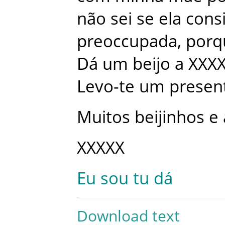
não
sei
se
ela
cons
preoccupada
,
porq
Dá
um
beijo
a
XXX
Levo-te
um
presen
Muitos
beijinhos
e
XXXXX
Eu
sou
tu
dá
Download text