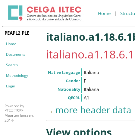
Home
|
Structu
PEAPL2 PLE
italiano.a1.18.6.1
Home
italiano.a1.18.6.
Documents
Search
Italiano
Native language
Methodology
F
Gender
Login
Italiana
Nationality
A1
QECRL
Powered by
more header data
<TEI:TOK>
Maarten Janssen,
2014-
View options