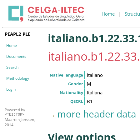
Home
|
Structu
PEAPL2 PLE
italiano.b1.22.33.
Home
italiano.b1.22.33.
Documents
Search
Italiano
Native language
Methodology
M
Gender
Login
Italiana
Nationality
B1
QECRL
Powered by
more header data
<TEI:TOK>
Maarten Janssen,
2014-
View options