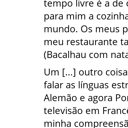
tempo
livre
é
a
de
para
mim
a
cozinh
mundo
.
Os
meus
p
meu
restaurante
t
(
Bacalhau
com
nat
Um
outro
coisa
falar
as
línguas
est
Alemão
e
agora
Po
televisão
em
Franc
minha
compreens