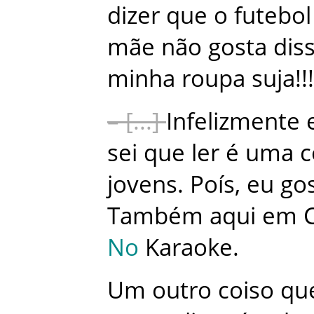
dizer
que
o
futebol
mãe
não
gosta
dis
minha
roupa
suja
!
!
!
–
Infelizmente
sei
que
ler
é
uma
c
jovens
.
Poís
,
eu
go
Também
aqui
em
No
Karaoke
.
Um
outro
coiso
qu