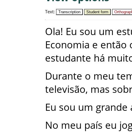
Text
:
Transcription
Student form
Orthograph
Ola
!
Eu
sou
um
est
Economia
e
então
estudante
há
muit
Durante
o
meu
te
televisão
,
mas
sob
Eu
sou
um
grande
No
meu
país
eu
jo