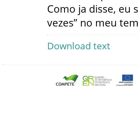
Como
ja
disse
,
eu
vezes
”
no
meu
te
Download text