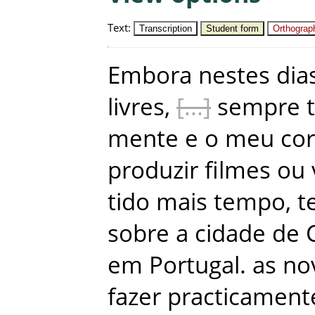
Text
:
Transcription
Student form
Orthograph
Embora
nestes
dia
livres
,
sempre
mente
e
o
meu
co
produzir
filmes
ou
tido
mais
tempo
,
t
sobre
a
cidade
de
em
Portugal
.
as
no
fazer
practicament