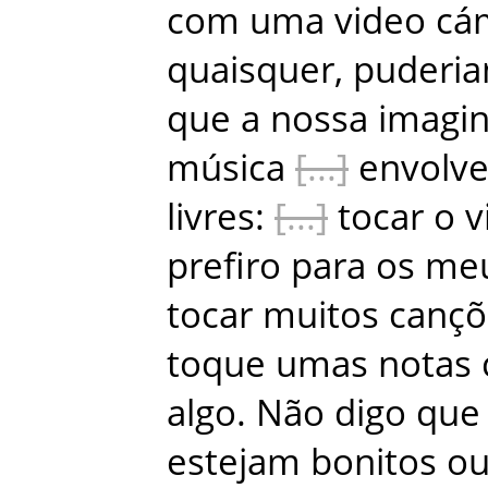
com
uma
video
cá
quaisquer
,
puderi
que
a
nossa
imagi
música
envolv
livres
:
tocar
o
v
prefiro
para
os
me
tocar
muitos
cançõ
toque
umas
notas
algo
.
Não
digo
que
estejam
bonitos
o