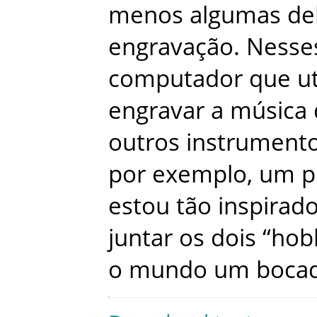
menos
algumas
de
engravação
.
Nesse
computador
que
ut
engravar
a
música
outros
instrument
por
exemplo
,
um
p
estou
tão
inspirad
juntar
os
dois
“
hob
o
mundo
um
boca