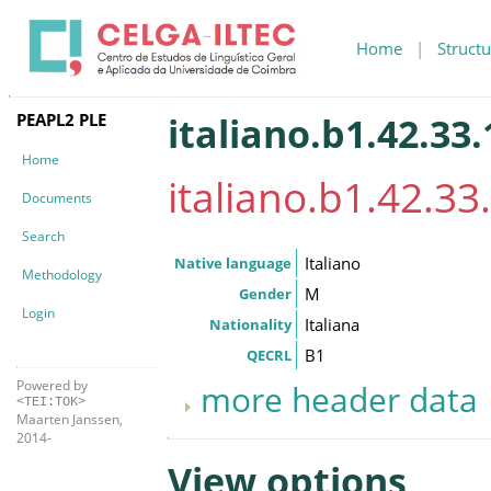
Home
|
Structu
PEAPL2 PLE
italiano.b1.42.33.
Home
italiano.b1.42.33.
Documents
Search
Italiano
Native language
Methodology
M
Gender
Login
Italiana
Nationality
B1
QECRL
Powered by
more header data
<TEI:TOK>
Maarten Janssen,
2014-
View options