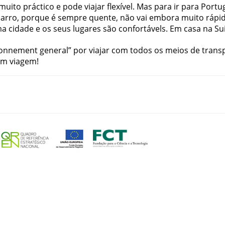
muito
práctico
e
pode
viajar
flexível
.
Mas
para
ir
para
Portu
carro
,
porque
é
sempre
quente
,
não
vai
embora
muito
rápi
ma
cidade
e
os
seus
lugares
são
confortávels
.
Em
casa
na
Su
onnement
general
”
por
viajar
com
todos
os
meios
de
trans
um
viagem
!