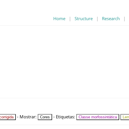
Home
|
Structure
|
Research
|
-
Mostrar
:
-
Etiquetas
:
orrigida
Cores
Classe morfossintática
Le