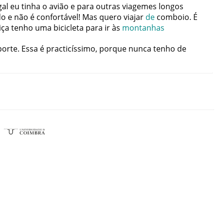
gal
eu
tinha
o
avião
e
para
outras
viagemes
longos
do
e
não
é
confortável
!
Mas
quero
viajar
de
comboio
.
É
iça
tenho
uma
bicicleta
para
ir
às
montanhas
porte
.
Essa
é
practicíssimo
,
porque
nunca
tenho
de