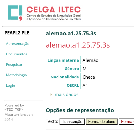
PEAPL2 PLE
alemao.a1.25.75.3s
alemao.a1.25.75.3s
Apresentação
Documentos
Alemão
Língua materna
Pesquisar
M
Género
Metodologia
Checa
Nacionalidade
A1
QECRL
Login
mais dados
Powered by
Opções de representação
<TEI:TOK>
Maarten Janssen,
2014-
Texto
:
Transcrição
Forma do aluno
Forma c