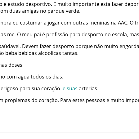
o
e
estudo
desportivo
.
E
muito
importante
esta
fazer
depor
com
duas
amigas
no
parque
verde
.
mbra
eu
costumar
a
jogar
com
outras
meninas
na
AAC
.
O
t
as
me
.
O
meu
pai
é
profissão
para
desporto
no
escola
,
ma
saúdavel
.
Devem
fazer
desporto
porque
não
muito
engord
ão
beba
bebidas
alcoolicas
tantas
.
nas
doses
.
mo
com
agua
todos
os
dias
.
perigoso
para
sua
coração
.
e
suas
arterias
.
m
proplemas
do
coração
.
Para
estes
pessoas
é
muito
impor