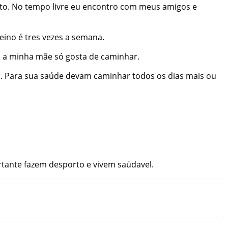
to
.
No
tempo
livre
eu
encontro
com
meus
amigos
e
reino
é
tres
vezes
a
semana
.
s
a
minha
mãe
só
gosta
de
caminhar
.
a
.
Para
sua
saúde
devam
caminhar
todos
os
dias
mais
ou
tante
fazem
desporto
e
vivem
saúdavel
.