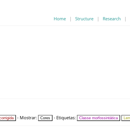
Home
|
Structure
|
Research
|
-
Mostrar
:
-
Etiquetas
:
orrigida
Cores
Classe morfossintática
Le