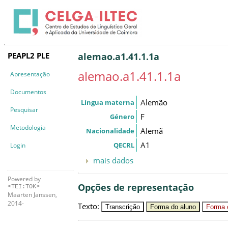
PEAPL2 PLE
alemao.a1.41.1.1a
alemao.a1.41.1.1a
Apresentação
Documentos
Alemão
Língua materna
Pesquisar
F
Género
Metodologia
Alemã
Nacionalidade
A1
QECRL
Login
mais dados
Powered by
Opções de representação
<TEI:TOK>
Maarten Janssen,
2014-
Texto
:
Transcrição
Forma do aluno
Forma c