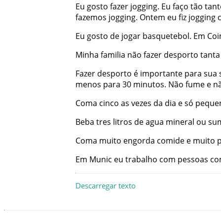
Eu
gosto
fazer
jogging
.
Eu
faço
tão
tant
fazemos
jogging
.
Ontem
eu
fiz
jogging
Eu
gosto
de
jogar
basquetebol
.
Em
Coi
Minha
familia
não
fazer
desporto
tanta
Fazer
desporto
é
importante
para
sua
menos
para
30
minutos
.
Não
fume
e
n
Coma
cinco
as
vezes
da
dia
e
só
peque
Beba
tres
litros
de
agua
mineral
ou
su
Coma
muito
engorda
comide
e
muito
Em
Munic
eu
trabalho
com
pessoas
co
Descarregar texto