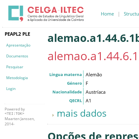
Home
|
Structu
PEAPL2 PLE
alemao.a1.44.6.1
Apresentação
alemao.a1.44.6.
Documentos
Pesquisar
Alemão
Língua materna
Metodologia
F
Género
Login
Austríaca
Nacionalidade
A1
QECRL
Powered by
mais dados
<TEI:TOK>
Maarten Janssen,
2014-
Opções de repre