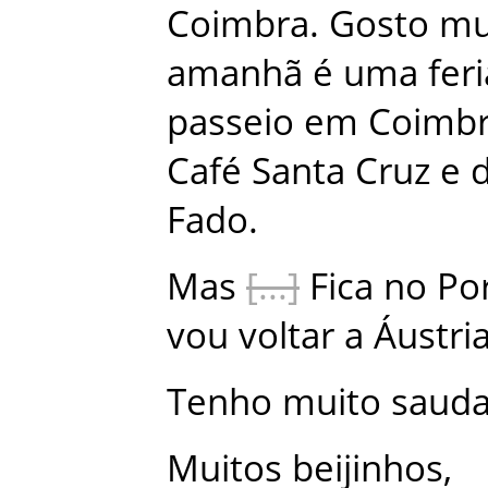
Coimbra
.
Gosto
mu
amanhã
é
uma
fer
passeio
em
Coimb
Café
Santa
Cruz
e
Fado
.
Mas
Fica
no
Po
vou
voltar
a
Áustri
Tenho
muito
saud
Muitos
beijinhos
,