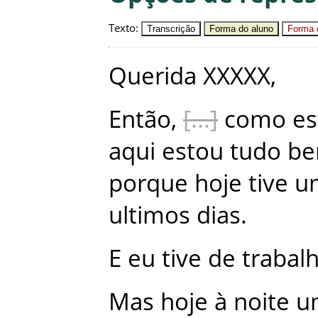
Texto
:
Transcrição
Forma do aluno
Forma c
Querida
XXXXX
,
Então
,
como
es
aqui
estou
tudo
b
porque
hoje
tive
u
ultimos
dias
.
E
eu
tive
de
trabal
Mas
hoje
à
noite
u