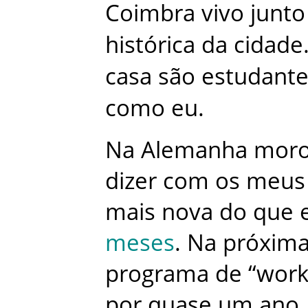
Coimbra
vivo
junto
histórica
da
cidade
casa
são
estudante
como
eu
.
Na
Alemanha
mor
dizer
com
os
meus
mais
nova
do
que
meses
.
Na
próxim
programa
de
“
wor
por
quase
um
ano
.