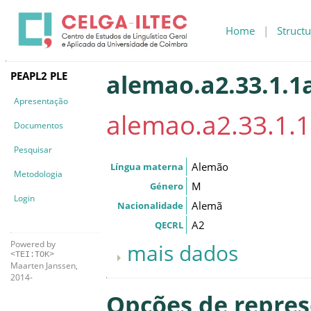
Home
|
Structu
PEAPL2 PLE
alemao.a2.33.1.1
Apresentação
alemao.a2.33.1.
Documentos
Pesquisar
Alemão
Língua materna
Metodologia
M
Género
Login
Alemã
Nacionalidade
A2
QECRL
Powered by
mais dados
<TEI:TOK>
Maarten Janssen,
2014-
Opções de repre