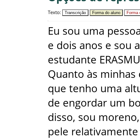
Texto
:
Transcrição
Forma do aluno
Forma c
Eu
sou
uma
pesso
e
dois
anos
e
sou
estudante
ERASMU
Quanto
às
minhas
que
tenho
uma
alt
de
engordar
um
bo
disso
,
sou
moreno
,
pele
relativamente