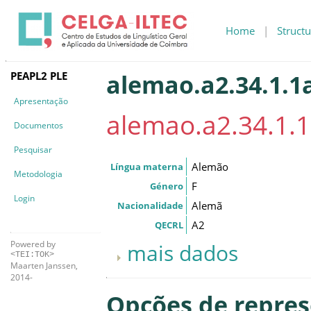
Home
|
Structu
PEAPL2 PLE
alemao.a2.34.1.1
Apresentação
alemao.a2.34.1.
Documentos
Pesquisar
Alemão
Língua materna
Metodologia
F
Género
Login
Alemã
Nacionalidade
A2
QECRL
Powered by
mais dados
<TEI:TOK>
Maarten Janssen,
2014-
Opções de repre