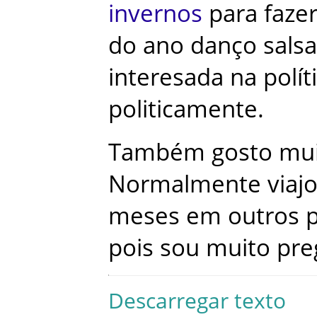
invernos
para
faze
do
ano
danço
salsa
interesada
na
polít
politicamente
.
Também
gosto
mu
Normalmente
viaj
meses
em
outros
pois
sou
muito
pre
Descarregar texto