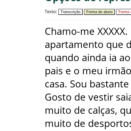
Texto
:
Transcrição
Forma do aluno
Forma c
Chamo-me
XXXXX
.
apartamento
que
d
quando
ainda
ia
ao
pais
e
o
meu
irmã
casa
.
Sou
bastante
Gosto
de
vestir
sai
muito
de
calças
,
q
muito
de
desporto