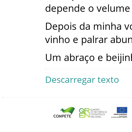
depende
o
velume
Depois
da
minha
v
vinho
e
palrar
abu
Um
abraço
e
beijin
Descarregar texto