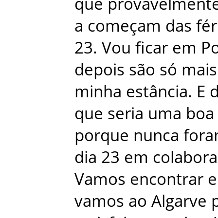
que
provavelment
a
começam
das
fér
23
.
Vou
ficar
em
Po
depois
são
só
mais
minha
estância
.
E
que
seria
uma
boa
porque
nunca
for
dia
23
em
colabor
Vamos
encontrar
vamos
ao
Algarve