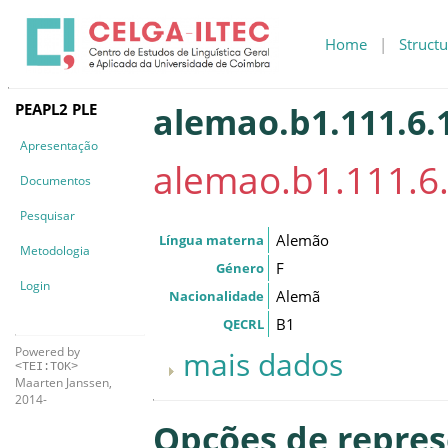
Home
|
Structu
PEAPL2 PLE
alemao.b1.111.6.
Apresentação
alemao.b1.111.6
Documentos
Pesquisar
Alemão
Língua materna
Metodologia
F
Género
Login
Alemã
Nacionalidade
B1
QECRL
Powered by
mais dados
<TEI:TOK>
Maarten Janssen,
2014-
Opções de repre