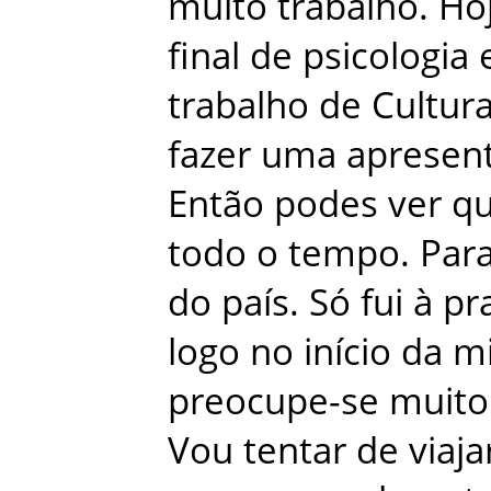
muito
trabalho
.
Ho
final
de
psicologia
trabalho
de
Cultur
fazer
uma
apresen
Então
podes
ver
q
todo
o
tempo
.
Par
do
país
.
Só
fui
à
pr
logo
no
início
da
m
preocupe-se
muito
Vou
tentar
de
viaja