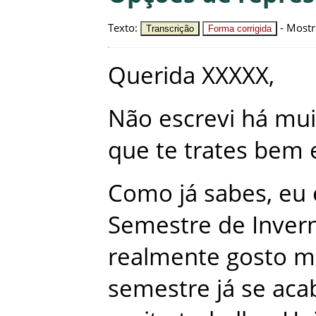
Texto
:
-
Mostr
Transcrição
Forma corrigida
Querida
XXXXX
,
Não
escrevi
há
mui
que
te
trates
bem
Como
já
sabes
,
eu
Semestre
de
Inver
realmente
gosto
m
semestre
já
se
aca