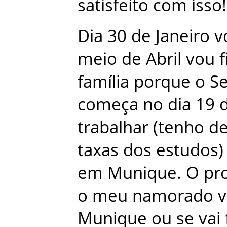
satisfeito
com
isso
!
Dia
30
de
Janeiro
v
meio
de
Abril
vou
f
família
porque
o
S
começa
no
dia
19
trabalhar
(
tenho
d
taxas
dos
estudos
)
em
Munique
.
O
pr
o
meu
namorado
v
Munique
ou
se
vai