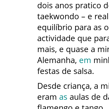
dois
anos
pratico
d
taekwondo
–
e
rea
equilíbrio
para
as
o
actividade
que
par
mais
,
e
quase
a
mi
Alemanha
,
em
min
festas
de
salsa
.
Desde
criança
,
a
m
eram
as
aulas
de
d
flamengo
e
tango
.