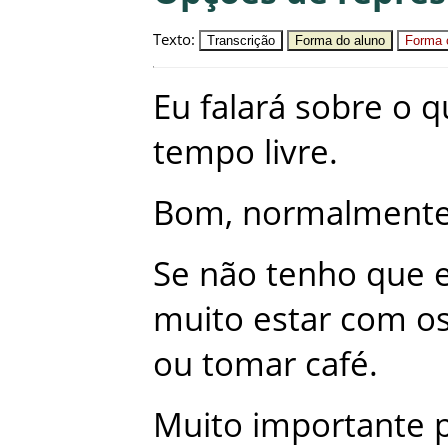
Texto
:
Transcrição
Forma do aluno
Forma c
Eu
falará
sobre
o
q
tempo
livre
.
Bom
,
normalment
Se
não
tenho
que
muito
estar
com
o
ou
tomar
café
.
Muito
importante