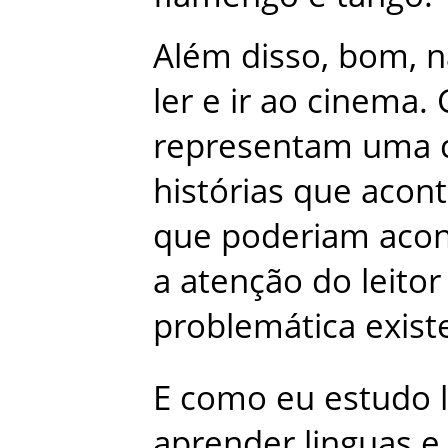
Além
disso
,
bom
,
n
ler
e
ir
ao
cinema
.
representam
uma
histórias
que
acon
que
poderiam
acon
a
atenção
do
leitor
problemática
exist
E
como
eu
estudo
aprender
linguas
e