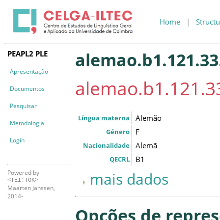
Home
|
Structu
PEAPL2 PLE
alemao.b1.121.33
Apresentação
alemao.b1.121.33
Documentos
Pesquisar
Alemão
Língua materna
Metodologia
F
Género
Login
Alemã
Nacionalidade
B1
QECRL
Powered by
mais dados
<TEI:TOK>
Maarten Janssen,
2014-
Opções de repre