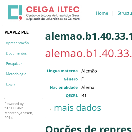
Home
|
Structu
PEAPL2 PLE
alemao.b1.40.33.1
Apresentação
alemao.b1.40.33.
Documentos
Pesquisar
Alemão
Língua materna
Metodologia
F
Género
Login
Alemã
Nacionalidade
B1
QECRL
Powered by
mais dados
<TEI:TOK>
Maarten Janssen,
2014-
Opções de repre