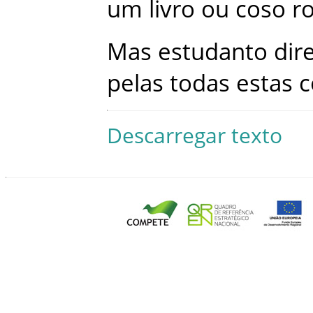
um
livro
ou
coso
r
Mas
estudanto
dir
pelas
todas
estas
c
Descarregar texto