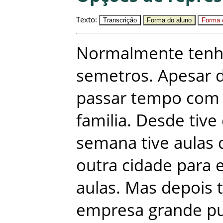
Texto
:
Transcrição
Forma do aluno
Forma c
Normalmente
ten
semetros
.
Apesar
passar
tempo
com
familia
.
Desde
tive
semana
tive
aulas
outra
cidade
para
aulas
.
Mas
depois
empresa
grande
p