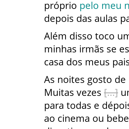
próprio
pelo
meu
depois
das
aulas
p
Além
disso
toco
u
minhas
irmãs
se
e
casa
dos
meus
pai
As
noites
gosto
de
Muitas
vezes
u
para
todas
e
dépoi
ao
cinema
ou
bebe