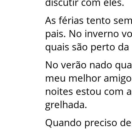
discutir
com
eles
.
As
férias
tento
sem
pais
.
No
inverno
v
quais
são
perto
da
No
verão
nado
qua
meu
melhor
amigo
noites
estou
com
a
grelhada
.
Quando
preciso
de