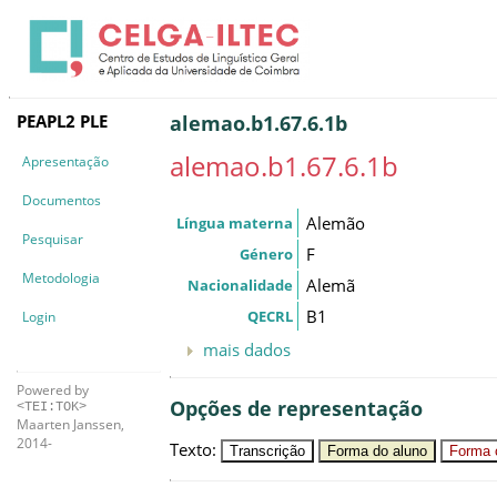
PEAPL2 PLE
alemao.b1.67.6.1b
alemao.b1.67.6.1b
Apresentação
Documentos
Alemão
Língua materna
Pesquisar
F
Género
Metodologia
Alemã
Nacionalidade
B1
QECRL
Login
mais dados
Powered by
Opções de representação
<TEI:TOK>
Maarten Janssen,
2014-
Texto
:
Transcrição
Forma do aluno
Forma c