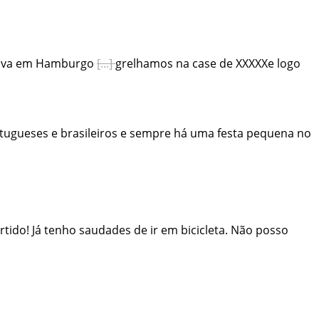
ava
em
Hamburgo
grelhamos
na
case
de
XXXXXe
logo
tugueses
e
brasileiros
e
sempre
há
uma
festa
pequena
no
rtido
!
Já
tenho
saudades
de
ir
em
bicicleta
.
Não
posso