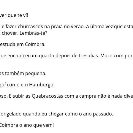
ver
que
te
ví
!
o
e
fazer
churrascos
na
praia
no
verão
.
A
última
vez
que
est
a
chover
.
Lembras-te
?
estuda
em
Coimbra
.
que
encontrei
um
quarto
depois
de
tres
dias
.
Moro
com
por
as
também
pequena
.
quí
como
em
Hamburgo
.
oso
.
E
subir
as
Quebracostas
com
a
campra
não
é
nada
dive
congelado
quando
eu
chegar
como
o
ano
passado
.
Coimbra
o
ano
que
vem
!