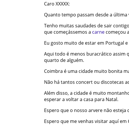
Caro
XXXXX
:
Quanto
tempo
passam
desde
a
última
Tenho
muitas
saudades
de
sair
contig
que
começássemos
a
carne
começou
Eu
gosto
muito
de
estar
em
Portugal
e
Aqui
todo
é
menos
buracrático
assim
quarto
de
alguém
.
Coimbra
é
uma
cidade
muito
bonita
m
Não
há
tantos
concert
ou
discotecas
a
Além
disso
,
a
cidade
é
muito
montanh
esperar
a
voltar
a
casa
para
Natal
.
Espero
que
o
nosso
arvere
não
esteja
Espero
que
me
venhas
visitar
aquí
em