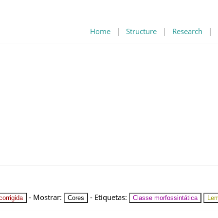
Home
|
Structure
|
Research
|
-
Mostrar
:
-
Etiquetas
:
orrigida
Cores
Classe morfossintática
Le