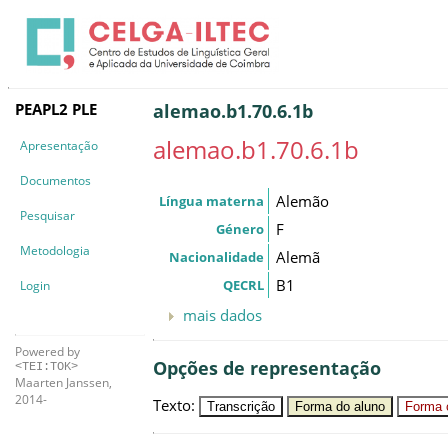
PEAPL2 PLE
alemao.b1.70.6.1b
alemao.b1.70.6.1b
Apresentação
Documentos
Alemão
Língua materna
Pesquisar
F
Género
Metodologia
Alemã
Nacionalidade
B1
QECRL
Login
mais dados
Powered by
Opções de representação
<TEI:TOK>
Maarten Janssen,
2014-
Texto
:
Transcrição
Forma do aluno
Forma c