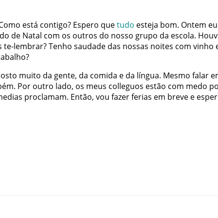
Como
está
contigo
?
Espero
que
tudo
esteja
bom
.
Ontem
eu
do
de
Natal
com
os
outros
do
nosso
grupo
da
escola
.
Houv
s
te-lembrar
?
Tenho
saudade
das
nossas
noites
com
vinho
rabalho
?
osto
muito
da
gente
,
da
comida
e
da
língua
.
Mesmo
falar
e
bém
.
Por
outro
lado
,
os
meus
colleguos
estão
com
medo
po
medias
proclamam
.
Então
,
vou
fazer
ferias
em
breve
e
espe