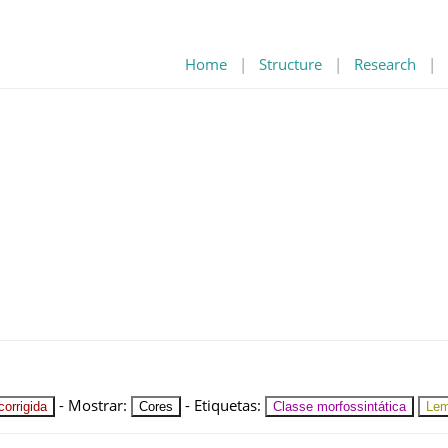
Home
|
Structure
|
Research
|
-
Mostrar
:
-
Etiquetas
:
orrigida
Cores
Classe morfossintática
Le