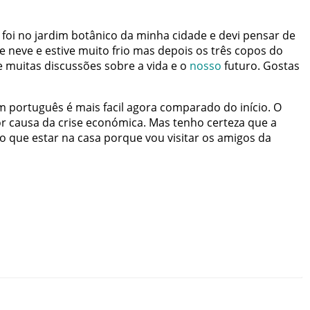
foi
no
jardim
botânico
da
minha
cidade
e
devi
pensar
de
e
neve
e
estive
muito
frio
mas
depois
os
três
copos
do
e
muitas
discussões
sobre
a
vida
e
o
nosso
futuro
.
Gostas
m
português
é
mais
facil
agora
comparado
do
início
.
O
r
causa
da
crise
económica
.
Mas
tenho
certeza
que
a
ro
que
estar
na
casa
porque
vou
visitar
os
amigos
da