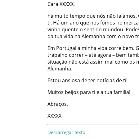
Cara
XXXXX
,
há
muito
tempo
que
nós
não
falámos
.
ti
.
Há
um
ano
que
nos
fomos
no
merca
vinho
quente
o
sentido
mundou
.
Pode
da
tua
vida
na
Alemanha
com
o
novo
t
Em
Portugal
a
minha
vida
corre
bem
.
G
trabalho
correr
–
até
agora
–
bem
tam
situação
não
está
assim
mal
como
os
Alemanha
.
Estou
ansiosa
de
ter
notícias
de
ti
!
Muitos
beijos
para
ti
e
a
tua
familia
!
Abraços
,
XXXXX
Descarregar texto