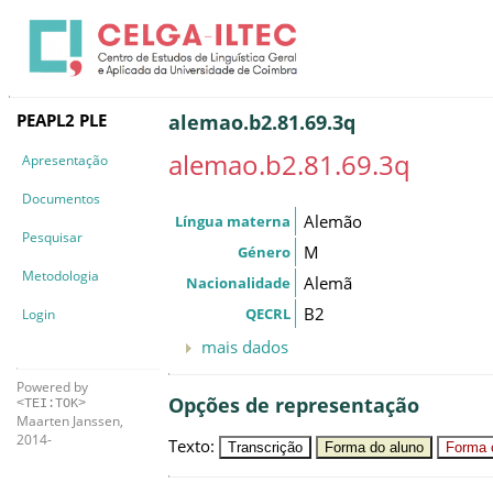
PEAPL2 PLE
alemao.b2.81.69.3q
alemao.b2.81.69.3q
Apresentação
Documentos
Alemão
Língua materna
Pesquisar
M
Género
Metodologia
Alemã
Nacionalidade
B2
QECRL
Login
mais dados
Powered by
Opções de representação
<TEI:TOK>
Maarten Janssen,
2014-
Texto
:
Transcrição
Forma do aluno
Forma c