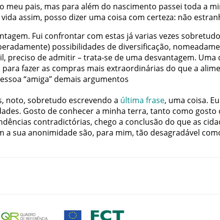
o
meu
pais
,
mas
para
além
do
nascimento
passei
toda
a
mi
vida
assim
,
posso
dizer
uma
coisa
com
certeza
:
não
estran
antagem
.
Fui
confrontar
com
estas
já
varias
vezes
sobretud
peradamente
)
possibilidades
de
diversificação
,
nomeadame
il
,
preciso
de
admitir
–
trata-se
de
uma
desvantagem
.
Uma
a
para
fazer
as
compras
mais
extraordinárias
do
que
a
alim
essoa
“
amiga
”
demais
argumentos
s
,
noto
,
sobretudo
escrevendo
a
última
frase
,
uma
coisa
.
Eu
dades
.
Gosto
de
conhecer
a
minha
terra
,
tanto
como
gosto
ndências
contradictórias
,
chego
a
conclusão
do
que
as
cida
m
a
sua
anonimidade
são
,
para
mim
,
tão
desagradável
com