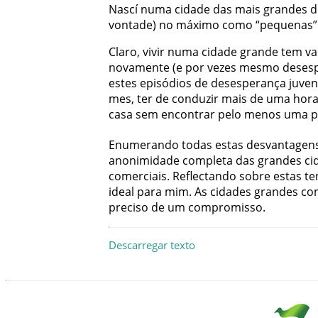
Nascí
numa
cidade
das
mais
grandes
d
vontade
)
no
máximo
como
“
pequenas
”
Claro
,
vivir
numa
cidade
grande
tem
v
novamente
(
e
por
vezes
mesmo
deses
estes
episódios
de
desesperança
juven
mes
,
ter
de
conduzir
mais
de
uma
hor
casa
sem
encontrar
pelo
menos
uma
p
Enumerando
todas
estas
desvantagen
anonimidade
completa
das
grandes
ci
comerciais
.
Reflectando
sobre
estas
te
ideal
para
mim
.
As
cidades
grandes
co
preciso
de
um
compromisso
.
Descarregar texto