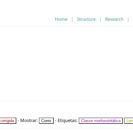
Home
|
Structure
|
Research
|
-
Mostrar
:
-
Etiquetas
:
orrigida
Cores
Classe morfossintática
Le