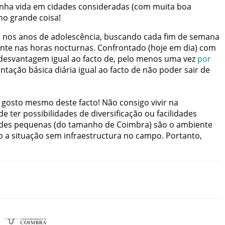
nha
vida
em
cidades
consideradas
(
com
muita
boa
ho
grande
coisa
!
o
nos
anos
de
adolescência
,
buscando
cada
fim de semana
nte
nas
horas
nocturnas
.
Confrontado
(
hoje
em
dia
)
com
desvantagem
igual
ao
facto
de
,
pelo
menos
uma
vez
por
entação
básica
diária
igual
ao
facto
de
não
poder
sair
de
gosto
mesmo
deste
facto
!
Não
consigo
vivir
na
de
ter
possibilidades
de
diversificação
ou
facilidades
des
pequenas
(
do
tamanho
de
Coimbra
)
são
o
ambiente
o
a
situação
sem
infraestructura
no
campo
.
Portanto
,