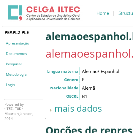
Home
|
Structu
PEAPL2 PLE
alemaoespanhol.b
Apresentação
alemaoespanhol.
Documentos
Pesquisar
Alemão/ Espanhol
Língua materna
Metodologia
F
Género
Login
Alemã
Nacionalidade
B1
QECRL
Powered by
mais dados
<TEI:TOK>
Maarten Janssen,
2014-
Opções de repre