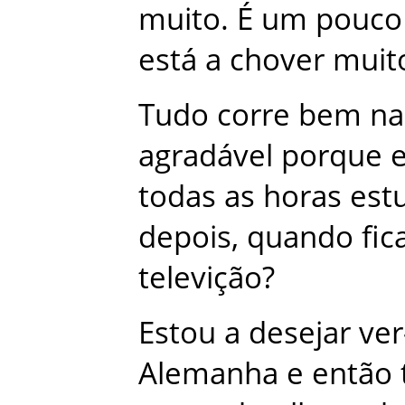
muito
.
É
um
pouco
está
a
chover
muit
Tudo
corre
bem
na
agradável
porque
todas
as
horas
est
depois
,
quando
fi
televição
?
Estou
a
desejar
ver
Alemanha
e
então