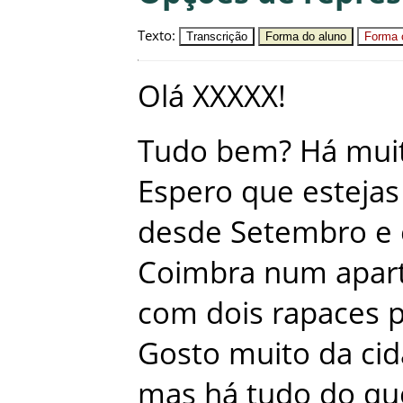
Texto
:
Transcrição
Forma do aluno
Forma c
Olá
XXXXX
!
Tudo
bem
?
Há
mui
Espero
que
estejas
desde
Setembro
e
Coimbra
num
apar
com
dois
rapaces
Gosto
muito
da
ci
mas
há
tudo
do
qu