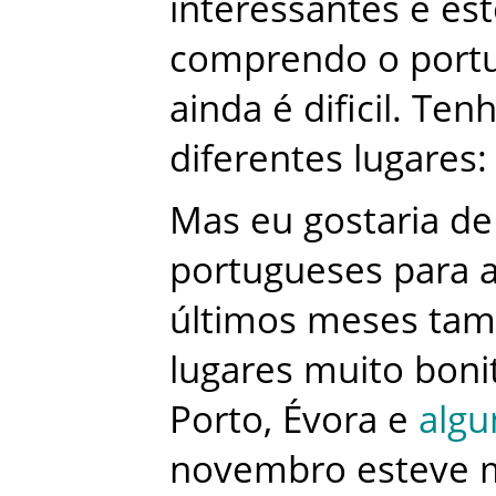
interessantes
e
es
comprendo
o
port
ainda
é
dificil
.
Ten
diferentes
lugares
:
Mas
eu
gostaria
de
portugueses
para
últimos
meses
ta
lugares
muito
boni
Porto
,
Évora
e
alg
novembro
esteve