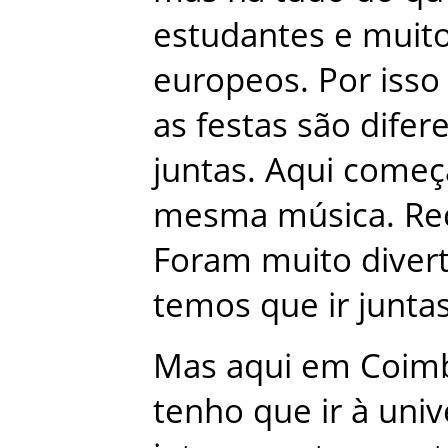
estudantes
e
muit
europeos
.
Por
isso
as
festas
são
difer
juntas
.
Aqui
come
mesma
música
.
Re
Foram
muito
diver
temos
que
ir
junta
Mas
aqui
em
Coim
tenho
que
ir
à
univ