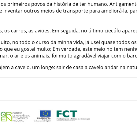
os
primeiros
povos
da
história
de
ter
humano
.
Antigament
e
inventar
outros
meios
de
transporte
para
ameliorá-la
,
pa
s
,
os
carros
,
as
aviões
.
Em
seguida
,
no
último
ciecúlo
apare
uito
,
no
todo
o
curso
da
minha
vida
,
já
usei
quase
todos
os
co
que
eu
gostei
muito
;
Em
verdade
,
este
meio
no
tem
nenh
mar
,
o
ar
e
os
animais
,
foi
muito
agradável
viajar
com
o
bar
ajem
a
cavelo
,
um
longe
:
sair
de
casa
a
cavelo
andar
na
natu