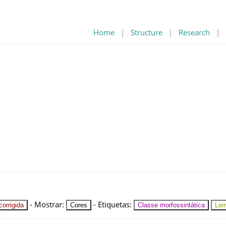
Home
|
Structure
|
Research
|
-
Mostrar
:
-
Etiquetas
:
orrigida
Cores
Classe morfossintática
Le