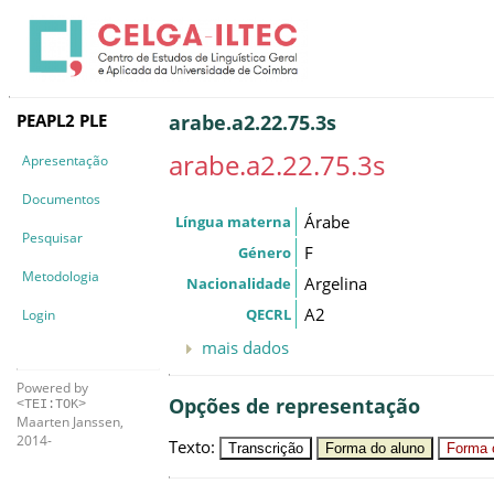
PEAPL2 PLE
arabe.a2.22.75.3s
arabe.a2.22.75.3s
Apresentação
Documentos
Árabe
Língua materna
Pesquisar
F
Género
Metodologia
Argelina
Nacionalidade
A2
QECRL
Login
mais dados
Powered by
Opções de representação
<TEI:TOK>
Maarten Janssen,
2014-
Texto
:
Transcrição
Forma do aluno
Forma c