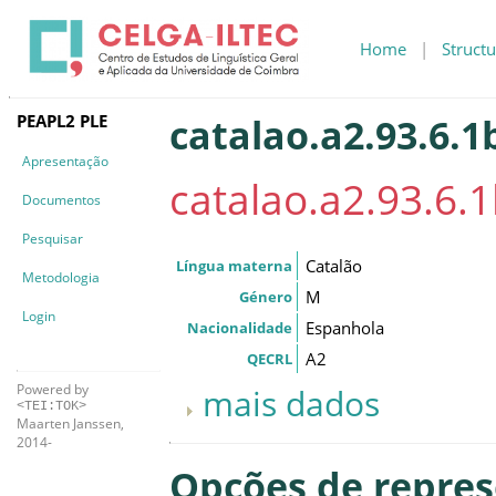
Home
|
Structu
PEAPL2 PLE
catalao.a2.93.6.1
Apresentação
catalao.a2.93.6.
Documentos
Pesquisar
Catalão
Língua materna
Metodologia
M
Género
Login
Espanhola
Nacionalidade
A2
QECRL
Powered by
mais dados
<TEI:TOK>
Maarten Janssen,
2014-
Opções de repre