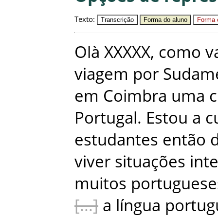
Texto
:
Transcrição
Forma do aluno
Forma c
Olà
XXXXX
,
como
v
viagem
por
Sudame
em
Coimbra
uma
c
Portugal
.
Estou
a
c
estudantes
então
viver
situações
int
muitos
portuguese
a
língua
portug