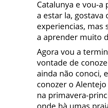
Catalunya
e
vou-a
a
estar
la
,
gostava
experiencias
,
mas
a
aprender
muito
Agora
vou
a
termin
vontade
de
conoze
ainda
não
conoci
,
e
conozer
o
Alentejo
na
primavera-princ
onde
hà
umas
prai