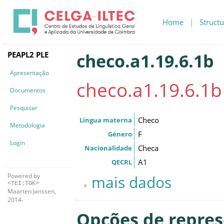
Home
|
Structu
PEAPL2 PLE
checo.a1.19.6.1b
Apresentação
checo.a1.19.6.1b
Documentos
Pesquisar
Checo
Língua materna
Metodologia
F
Género
Login
Checa
Nacionalidade
A1
QECRL
Powered by
mais dados
<TEI:TOK>
Maarten Janssen,
2014-
Opções de repre