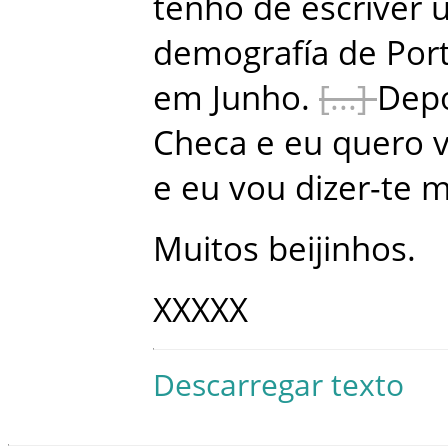
tenho
de
escriver
demografía
de
Por
em
Junho
.
Dep
Checa
e
eu
quero
e
eu
vou
dizer-te
m
Muitos
beijinhos
.
XXXXX
Descarregar texto