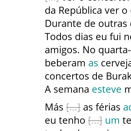
da
República
ver
o
Durante
de
outras
Todos
dias
eu
fui
n
amigos
.
No
quarta-
beberam
as
cervej
concertos
de
Bura
A
semana
esteve
m
Más
as
férias
a
eu
tenho
um
t