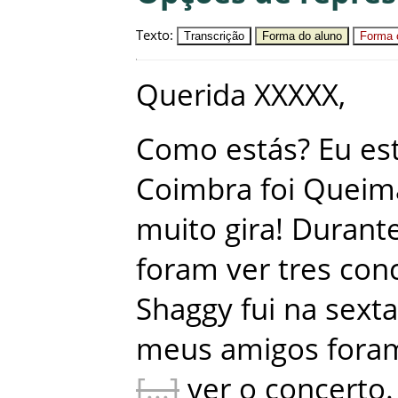
Texto
:
Transcrição
Forma do aluno
Forma c
Querida
XXXXX
,
Como
estás
?
Eu
es
Coimbra
foi
Queim
muito
gira
!
Durant
foram
ver
tres
con
Shaggy
fui
na
sexta
meus
amigos
fora
ver
o
concerto
.