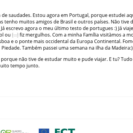
a
de
saudades
.
Estou
agora
em
Portugal
,
porque
estudei
aq
as
tenho
muitos
amigos
de
Brasil
e
outros
países
.
Não
tive
Já
escrevo
agora
o
meu
último
testo
de
portugues
:
)
Já
viaje
ol
ou
fiz
mergulhos
.
Com
a
minha
Família
visitàmos
a
mo
isboa
e
o
ponte
mais
occidental
da
Europa
Continental
.
Fom
 Piedade
.
Também
passei
uma
semana
na
ilha
da
Madeira
:
)
porque
não
tive
de
estudar
muito
e
pude
viajar
.
E
tu
?
Tudo
uito
tempo
junto
.