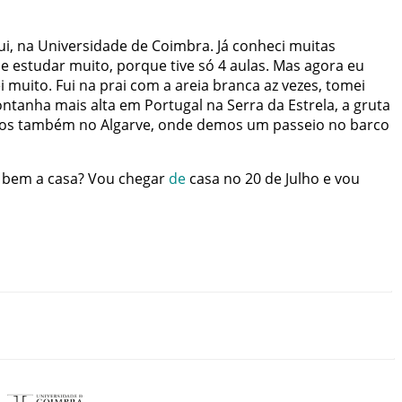
ui
,
na
Universidade de Coimbra
.
Já
conheci
muitas
de
estudar
muito
,
porque
tive
só
4
aulas
.
Mas
agora
eu
i
muito
.
Fui
na
prai
com
a
areia
branca
az
vezes
,
tomei
ntanha
mais
alta
em
Portugal
na
Serra da Estrela
,
a
gruta
os
também
no
Algarve
,
onde
demos
um
passeio
no
barco
bem
a
casa
?
Vou
chegar
de
casa
no
20
de
Julho
e
vou