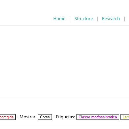
Home
|
Structure
|
Research
|
-
Mostrar
:
-
Etiquetas
:
orrigida
Cores
Classe morfossintática
Le