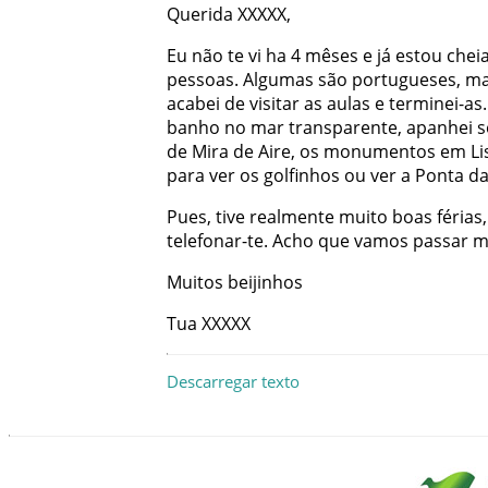
Querida
XXXXX
,
Eu
não
te
vi
ha
4
mêses
e
já
estou
chei
pessoas
.
Algumas
são
portugueses
,
m
acabei
de
visitar
as
aulas
e
terminei-as
.
banho
no
mar
transparente
,
apanhei
s
de
Mira
de
Aire
,
os
monumentos
em
L
para
ver
os
golfinhos
ou
ver
a
Ponta da
Pues
,
tive
realmente
muito
boas
férias
,
telefonar-te
.
Acho
que
vamos
passar
m
Muitos
beijinhos
Tua
XXXXX
Descarregar texto