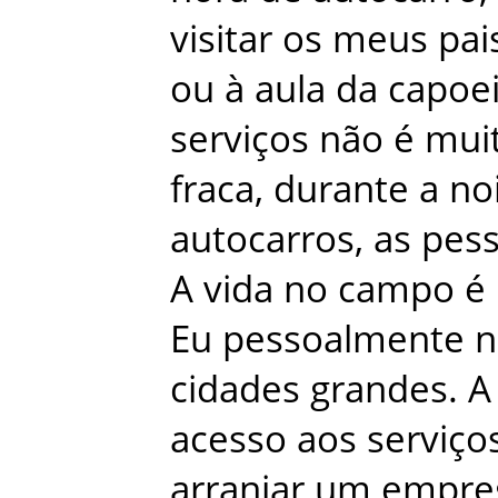
visitar
os
meus
pai
ou
à
aula
da
capoei
serviços
não
é
mui
fraca
,
durante
a
no
autocarros
,
as
pes
A
vida
no
campo
é
Eu
pessoalmente
n
cidades
grandes
.
A
acesso
aos
serviço
arranjar
um
empre