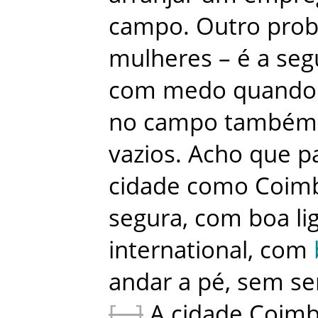
campo
.
Outro
pro
mulheres
–
é
a
seg
com
medo
quando
no
campo
também
vazios
.
Acho
que
p
cidade
como
Coim
segura
,
com
boa
li
international
,
com
andar
a
pé
,
sem
se
A
cidade
Coimb