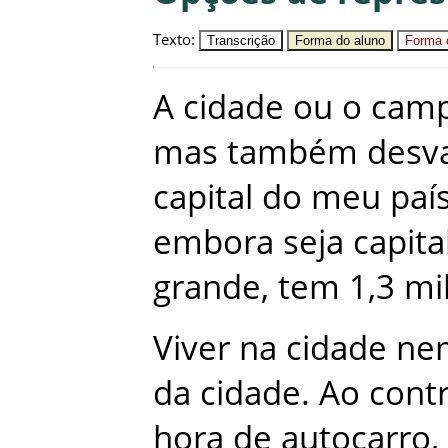
Texto
:
Transcrição
Forma do aluno
Forma c
A
cidade
ou
o
cam
mas
também
desv
capital
do
meu
paí
embora
seja
capita
grande
,
tem
1,3
mi
Viver
na
cidade
ne
da
cidade
.
Ao
contr
hora
de
autocarro
,