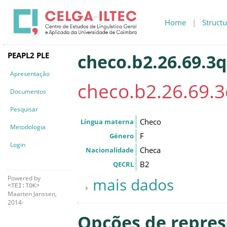
Home
|
Structu
PEAPL2 PLE
checo.b2.26.69.3q
Apresentação
checo.b2.26.69.
Documentos
Pesquisar
Checo
Língua materna
Metodologia
F
Género
Login
Checa
Nacionalidade
B2
QECRL
Powered by
mais dados
<TEI:TOK>
Maarten Janssen,
2014-
Opções de repre