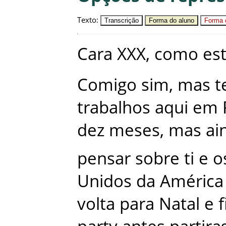
Texto
:
Transcrição
Forma do aluno
Forma c
Cara
XXX
,
como
es
Comigo
sim
,
mas
t
trabalhos
aqui
em
dez
meses
,
mas
ai
pensar
sobre
ti
e
o
Unidos
da
América
volta
para
Natal
e
f