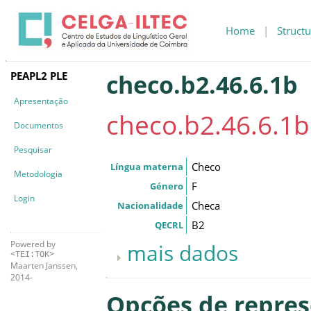
Home
|
Structu
PEAPL2 PLE
checo.b2.46.6.1b
Apresentação
checo.b2.46.6.1b
Documentos
Pesquisar
Checo
Língua materna
Metodologia
F
Género
Login
Checa
Nacionalidade
B2
QECRL
Powered by
mais dados
<TEI:TOK>
Maarten Janssen,
2014-
Opções de repre