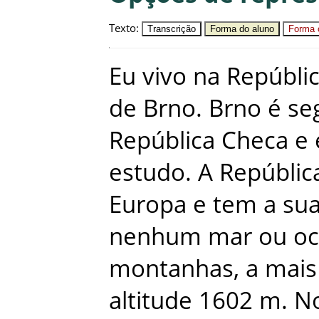
Texto
:
Transcrição
Forma do aluno
Forma c
Eu
vivo
na
Repúbli
de
Brno
.
Brno
é
se
República
Checa
e
estudo
.
A
Repúblic
Europa
e
tem
a
su
nenhum
mar
ou
o
montanhas
,
a
mais
altitude
1602
m
.
N