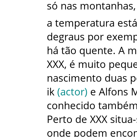
só
nas
montanhas
,
a
temperatura
est
degraus
por
exemp
há
tão
quente
.
A
m
XXX
,
é
muito
pequ
nascimento
duas
p
ik
(
actor
)
e
Alfons
conhecido
també
Perto
de
XXX
situa
onde
podem
encon