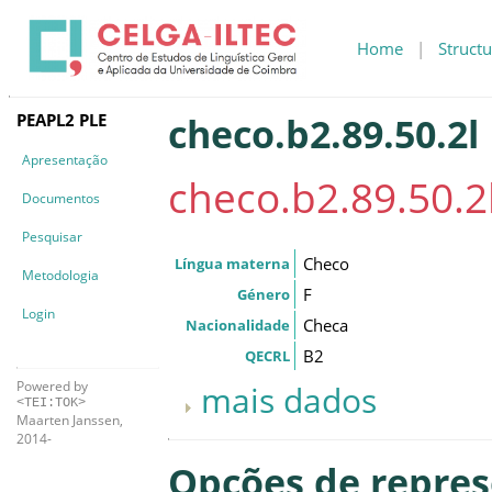
Home
|
Structu
PEAPL2 PLE
checo.b2.89.50.2l
Apresentação
checo.b2.89.50.2
Documentos
Pesquisar
Checo
Língua materna
Metodologia
F
Género
Login
Checa
Nacionalidade
B2
QECRL
Powered by
mais dados
<TEI:TOK>
Maarten Janssen,
2014-
Opções de repre