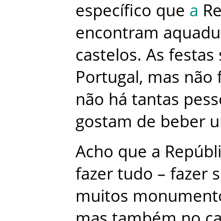
específico
que
a
Re
encontram
aquadu
castelos
.
As
festas
Portugal
,
mas
não
não
há
tantas
pess
gostam
de
beber
u
Acho
que
a
Repúbl
fazer
tudo
–
fazer
s
muitos
monument
mas
também
no
c