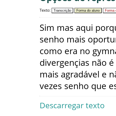
Texto
:
Transcrição
Forma do aluno
Forma c
Sim
mas
aqui
porq
senho
mais
oportu
como
era
no
gymn
divergençias
não
é
mais
agradável
e
n
vezes
senho
que
e
Descarregar texto