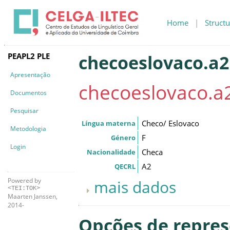
Home
|
Structu
PEAPL2 PLE
checoeslovaco.a2.
Apresentação
checoeslovaco.a2
Documentos
Pesquisar
Checo/ Eslovaco
Língua materna
Metodologia
F
Género
Login
Checa
Nacionalidade
A2
QECRL
Powered by
mais dados
<TEI:TOK>
Maarten Janssen,
2014-
Opções de repre