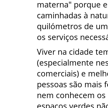
materna
"
porque
e
caminhadas
à
natu
quilómetros
de
um
os
serviços
necessá
Viver
na
cidade
te
(
especialmente
ne
comerciais
)
e
melh
pessoas
são
mais
nem
conhecem
os
espaços
verdes
nã