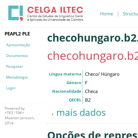
Home
|
Structu
PEAPL2 PLE
checohungaro.b2.
Apresentação
checohungaro.b2
Documentos
Pesquisar
Checo/ Húngaro
Língua materna
Metodologia
F
Género
Login
Checa
Nacionalidade
B2
QECRL
Powered by
mais dados
<TEI:TOK>
Maarten Janssen,
2014-
Opções de repre