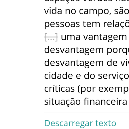
vida
no
campo
,
sã
pessoas
tem
relaç
uma
vantagem
desvantagem
porq
desvantagem
de
vi
cidade
e
do
serviç
críticas
(
por
exemp
situação
financeira
Descarregar texto