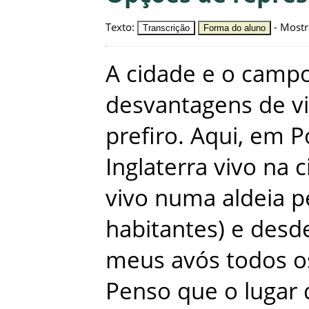
Texto
:
-
Mostr
Transcrição
Forma do aluno
A
cidade
e
o
camp
desvantagens
de
v
prefiro
.
Aqui
,
em
P
Inglaterra
vivo
na
c
vivo
numa
aldeia
p
habitantes
)
e
desd
meus
avós
todos
o
Penso
que
o
lugar