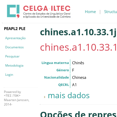
Home
|
Structu
PEAPL2 PLE
chines.a1.10.33.1j
Apresentação
chines.a1.10.33.1
Documentos
Pesquisar
Chinês
Língua materna
Metodologia
F
Género
Login
Chinesa
Nacionalidade
A1
QECRL
Powered by
mais dados
<TEI:TOK>
Maarten Janssen,
2014-
Opções de repre