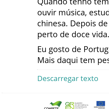
Quando
tenho
tem
ouvir
música
,
estu
chinesa
.
Depois
de
perto
de
doce
vida
Eu
gosto
de
Portug
Mais
daqui
tem
pe
Descarregar texto