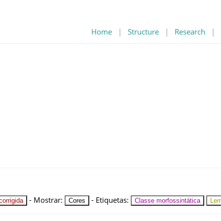
Home
|
Structure
|
Research
|
-
Mostrar
:
-
Etiquetas
:
orrigida
Cores
Classe morfossintática
Le