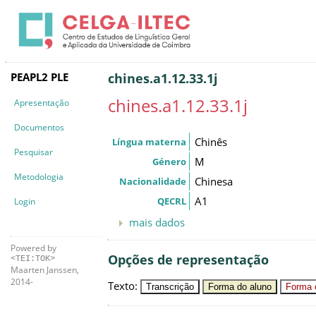
PEAPL2 PLE
chines.a1.12.33.1j
chines.a1.12.33.1j
Apresentação
Documentos
Chinês
Língua materna
Pesquisar
M
Género
Metodologia
Chinesa
Nacionalidade
A1
QECRL
Login
mais dados
Powered by
Opções de representação
<TEI:TOK>
Maarten Janssen,
2014-
Texto
:
Transcrição
Forma do aluno
Forma c