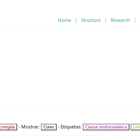
Home
|
Structure
|
Research
|
-
Mostrar
:
-
Etiquetas
:
orrigida
Cores
Classe morfossintática
Le