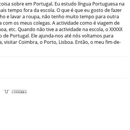
coisa
sobre
em
Portugal
.
Eu
estudo
língua
Portuguesa
na
ais
tempo
fora
da
escola
.
O
que
é
que
eu
gosto
de
fazer
ho
e
lavar
a
roupa
,
não
tenho
muito
tempo
para
outra
a
com
os
meus
colegas
.
A
actividade
como
é
viagem
de
noa
,
etc
.
Quando
não
tive
a
actividade
na
escola
,
o
XXXXX
o
de
Portugal
.
Ele
ajunda-nos
até
nós
voltamos
para
a
,
visitar
Coimbra
,
o
Porto
,
Lisboa
.
Então
,
o
meu
fim-de-