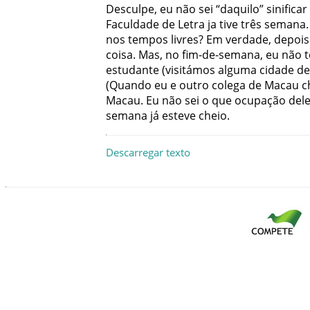
Desculpe
,
eu
não
sei
“
daquilo
”
sinificar
Faculdade de Letra
ja
tive
três
semana
.
nos
tempos
livres
?
Em
verdade
,
depois
coisa
.
Mas
,
no
fim-de-semana
,
eu
não
estudante
(
visitámos
alguma
cidade
de
(
Quando
eu
e
outro
colega
de
Macau
c
Macau
.
Eu
não
sei
o
que
ocupação
del
semana
já
esteve
cheio
.
Descarregar texto