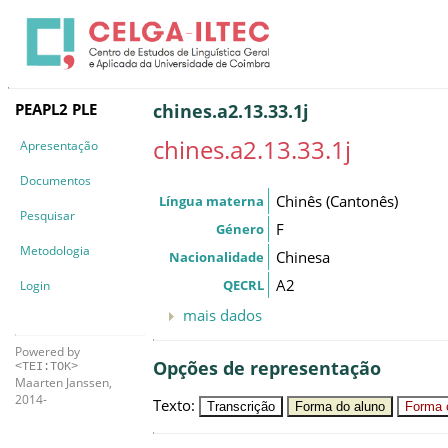
PEAPL2 PLE
chines.a2.13.33.1j
chines.a2.13.33.1j
Apresentação
Documentos
Chinês (Cantonês)
Língua materna
Pesquisar
F
Género
Metodologia
Chinesa
Nacionalidade
A2
QECRL
Login
mais dados
Powered by
Opções de representação
<TEI:TOK>
Maarten Janssen,
2014-
Texto
:
Transcrição
Forma do aluno
Forma c