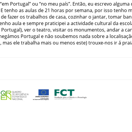
“
em
Portugal
”
ou
“
no
meu
país
”
.
Então
,
eu
escrevo
alguma
E
tenho
as
aulas
de
21
horas
por
semana
,
por
isso
tenho
m
de
fazer
os
trabalhos
de
casa
,
cozinhar
o
jantar
,
tomar
ban
tenho
aula
e
sempre
praticipei
a
actividade
cultural
da
escol
Portugal
)
,
ver
o
teatro
,
visitar
os
monumentos
,
andar
a
ca
hegámos
Portugal
e
não
soubemos
nada
sobre
a
localisaçã
e
,
mas
ele
trabalha
mais
ou
menos
este
)
trouxe-nos
ir
á
prai