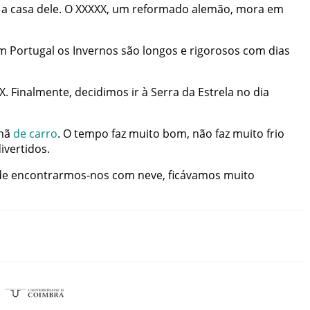
a
casa
dele
.
O
XXXXX
,
um
reformado
alemão
,
mora
em
m
Portugal
os
Invernos
são
longos
e
rigorosos
com
dias
X
.
Finalmente
,
decidimos
ir
à
Serra
da
Estrela
no
dia
hã
de
carro
.
O
tempo
faz
muito
bom
,
não
faz
muito
frio
ivertidos
.
de
encontrarmos-nos
com
neve
,
ficávamos
muito