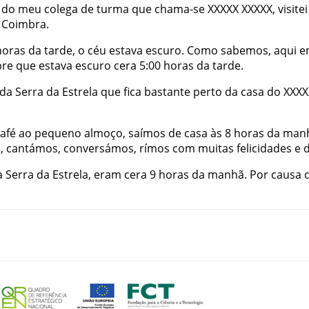
do
meu
colega
de
turma
que
chama-se
XXXXX
XXXXX
,
visitei
Coimbra
.
horas
da
tarde
,
o
céu
estava
escuro
.
Como
sabemos
,
aqui
e
re
que
estava
escuro
cera
5:00
horas
da
tarde
.
da
Serra
da
Estrela
que
fica
bastante
perto
da
casa
do
XXXX
afé
ao
pequeno
almoço
,
saímos
de
casa
às
8
horas
da
man
m
,
cantámos
,
conversámos
,
rímos
com
muitas
felicidades
e
d
a
Serra
da
Estrela
,
eram
cera
9
horas
da
manhã
.
Por
causa