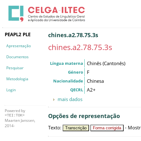
PEAPL2 PLE
chines.a2.78.75.3s
chines.a2.78.75.3s
Apresentação
Documentos
Chinês (Cantonês)
Língua materna
Pesquisar
F
Género
Metodologia
Chinesa
Nacionalidade
A2+
QECRL
Login
mais dados
Powered by
Opções de representação
<TEI:TOK>
Maarten Janssen,
2014-
Texto
:
-
Mostr
Transcrição
Forma corrigida