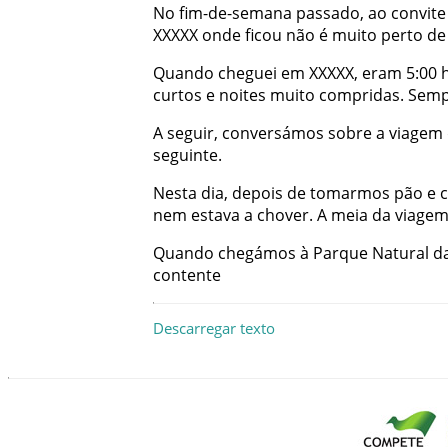
No
fim-de-semana
passado
,
ao
convite
XXXXX
onde
ficou
não
é
muito
perto
de
Quando
cheguei
em
XXXXX
,
eram
5:00
curtos
e
noites
muito
compridas
.
Semp
A
seguir
,
conversámos
sobre
a
viagem
seguinte
.
Nesta
dia
,
depois
de
tomarmos
pão
e
c
nem
estava
a
chover
.
A
meia
da
viage
Quando
chegámos
à
Parque
Natural
d
contente
Descarregar texto