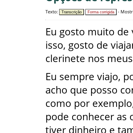
Texto
:
-
Mostr
Transcrição
Forma corrigida
Eu
gosto
muito
de
isso
,
gosto
de
viaja
clerinete
nos
meus
Eu
sempre
viajo
,
p
acho
que
posso
co
como
por
exemplo
pode
conhecer
as
tiver
dinheiro
e
ta