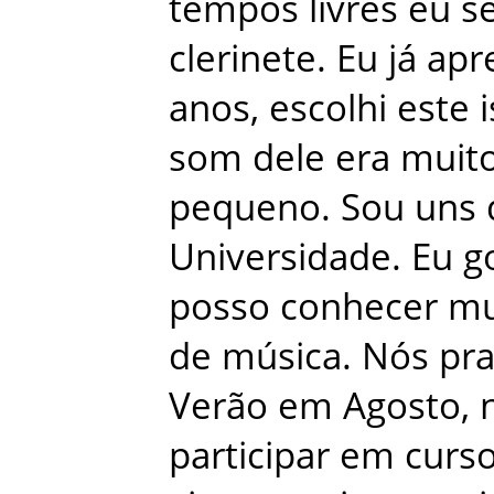
tempos
livres
eu
s
clerinete
.
Eu
já
apr
anos
,
escolhi
este
som
dele
era
muit
pequeno
.
Sou
uns
Universidade
.
Eu
g
posso
conhecer
mu
de
música
.
Nós
pr
Verão
em
Agosto
,
participar
em
curs