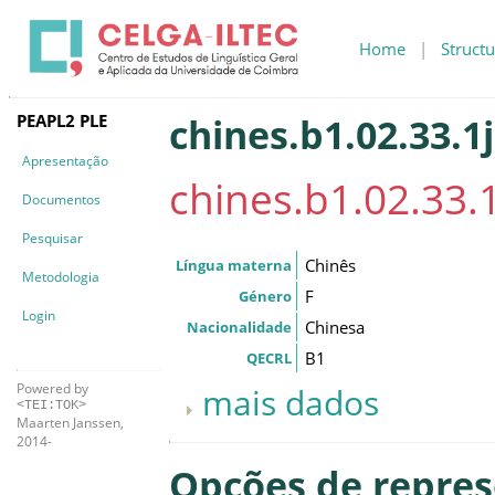
Home
|
Structu
PEAPL2 PLE
chines.b1.02.33.1j
Apresentação
chines.b1.02.33.1
Documentos
Pesquisar
Chinês
Língua materna
Metodologia
F
Género
Login
Chinesa
Nacionalidade
B1
QECRL
Powered by
mais dados
<TEI:TOK>
Maarten Janssen,
2014-
Opções de repre