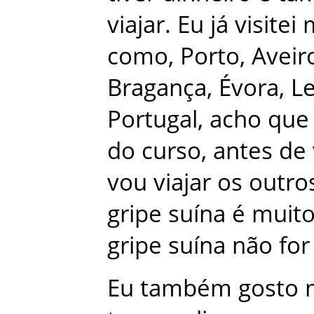
viajar
.
Eu
já
visitei
como
,
Porto
,
Aveir
Bragança
,
Évora
,
Le
Portugal
,
acho
que
do
curso
,
antes
de
vou
viajar
os
outro
gripe
suína
é
muit
gripe
suína
não
for
Eu
também
gosto