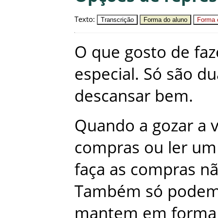
Texto
:
Transcrição
Forma do aluno
Forma c
O
que
gosto
de
faz
especial
.
Só
são
du
descansar
bem
.
Quando
a
gozar
a
compras
ou
ler
um
faça
as
compras
n
Também
só
pode
mantem
em
forma