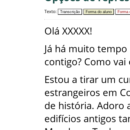
Texto
:
Transcrição
Forma do aluno
Forma c
Olá
XXXXX
!
Já
há
muito
tempo
contigo
?
Como
vai
Estou
a
tirar
um
cu
estrangeiros
em
C
de
história
.
Adoro
edifícios
antigos
ta