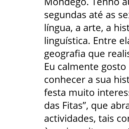
Mondego
.
Tenho
a
segundas
até
as
se
língua
,
a
arte
,
a
his
linguística
.
Entre
el
geografia
que
real
Eu
calmente
gosto
conhecer
a
sua
his
festa
muito
intere
das
Fitas”
,
que
abr
actividades
,
tais
c