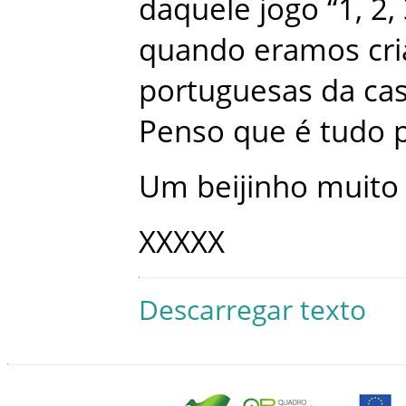
daquele
jogo
“
1
,
2
,
quando
eramos
cr
portuguesas
da
ca
Penso
que
é
tudo
Um
beijinho
muito
XXXXX
Descarregar texto