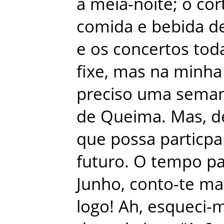
à
meia-noite
;
o
cor
comida
e
bebida
d
e
os
concertos
tod
fixe
,
mas
na
minha
preciso
uma
sema
de
Queima
.
Mas
,
d
que
possa
particpa
futuro
.
O
tempo
p
Junho
,
conto-te
ma
logo
!
Ah
,
esqueci-