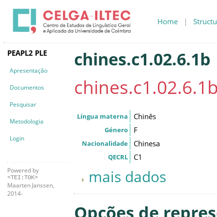
Home
|
Structu
PEAPL2 PLE
chines.c1.02.6.1b
Apresentação
chines.c1.02.6.1
Documentos
Pesquisar
Chinês
Língua materna
Metodologia
F
Género
Login
Chinesa
Nacionalidade
C1
QECRL
Powered by
mais dados
<TEI:TOK>
Maarten Janssen,
2014-
Opções de repre