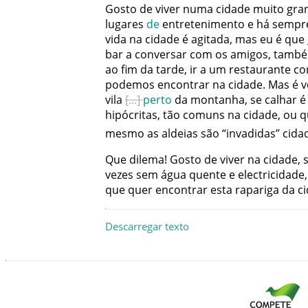
Gosto
de
viver
numa
cidade
muito
gra
lugares
de
entretenimento
e
há
sempr
vida
na
cidade
é
agitada
,
mas
eu
é
que
bar
a
conversar
com
os
amigos
,
tamb
ao
fim
da
tarde
,
ir
a
um
restaurante
c
podemos
encontrar
na
cidade
.
Mas
é
v
vila
perto
da
montanha
,
se
calhar
é
hipócritas
,
tão
comuns
na
cidade
,
ou
q
mesmo
as
aldeias
são
“
invadidas
”
cida
Que
dilema
!
Gosto
de
viver
na
cidade
,
vezes
sem
água
quente
e
electricidade
,
que
quer
encontrar
esta
rapariga
da
c
Descarregar texto