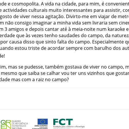
nde
e
cosmopolita
.
A
vida
na
cidade
,
para
mim
,
é
convenien
e
actividades
culturais
muito
interessantes
para
assistir
,
co
gosto
de
viver
nessa
agitação
.
Divirto-me
em
viajar
de
metr
ém
não
consigo
imaginar
a
minha
vida
sem
livraria
sem
cin
om
3
amigos
e
depois
cantar
até
à
meia-noite
num
karaoke
e
erdade
que
às
vezes
tenho
saudades
do
campo
,
da
naturez
por
causa
disso
que
sinto
falta
do
campo
.
Especialmente
q
uando
estou
triste
de
acordar
sempre
com
barulho
dos
au
de
!
sim
,
mas
se
pudesse
,
também
gostava
de
viver
no
campo
,
m
mesmo
que
saiba
se
calhar
vou
ter
uns
vizinhos
que
gost
idade
mas
com
a
raiz
no
campo
?