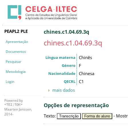
PEAPL2 PLE
chines.c1.04.69.3q
chines.c1.04.69.3q
Apresentação
Documentos
Chinês
Língua materna
Pesquisar
F
Género
Metodologia
Chinesa
Nacionalidade
C1
QECRL
Login
mais dados
Powered by
Opções de representação
<TEI:TOK>
Maarten Janssen,
2014-
Texto
:
-
Mostr
Transcrição
Forma do aluno